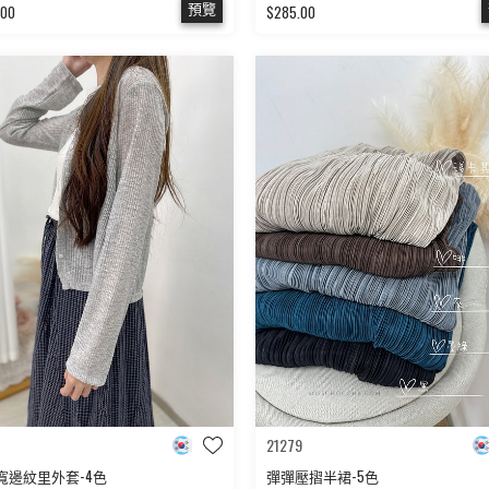
預覽
.00
$285.00
21279
寬邊紋里外套-4色
彈彈壓摺半裙-5色