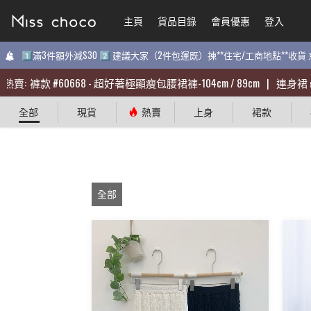
主頁
主頁
貨品目錄
貨品目錄
會員優惠
會員優惠
登入
登入
1️⃣滿3件額外減$30 2️⃣ 建議大家（2件包運既）揀**住宅/工商地點**收
1️⃣滿3件額外減$30 2️⃣ 建議大家（2件包運既）揀**住宅/工商地點**收
:
:
褲款
褲款
#
#
60668
60668
-
-
超好著極顯瘦包腰裙褲-104cm / 89cm
超好著極顯瘦包腰裙褲-104cm / 89cm
|
|
連身裙
連身裙
#
#
31
31
全部
現貨
熱賣
上身
裙款
全部