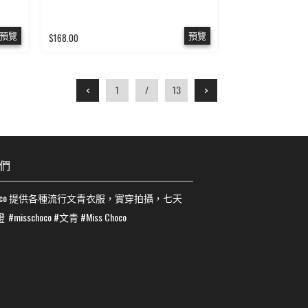
預覽
預覽
$168.00
<
>
1
/
13
們
co
提供各種流行
文青
衣服，實穿拍攝，七天
證
#misschoco
#
文青
#
Miss Choco