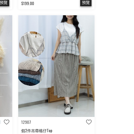
預覽
預覽
$199.00
12907
假2件吊帶格仔Top