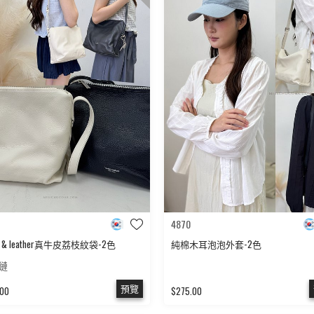
4870
ks & leather真牛皮荔枝紋袋-2色
純棉木耳泡泡外套-2色
鏈
預覽
.00
$275.00