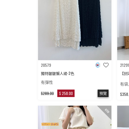
20579
21291
獨特皺皺懶人裙-2色
【抗
有彈性
有袋,
預覽
$289.00
$ 258.00
$358
NEW