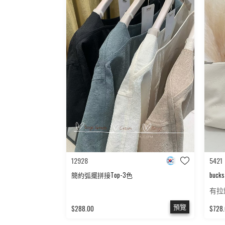
12928
5421
簡約弧擺拼接Top-3色
buc
有拉
預覽
$288.00
$728