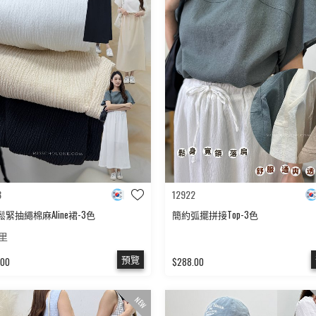
3
12922
緊抽繩棉麻Aline裙-3色
簡約弧擺拼接Top-3色
里
預覽
.00
$288.00
NEW