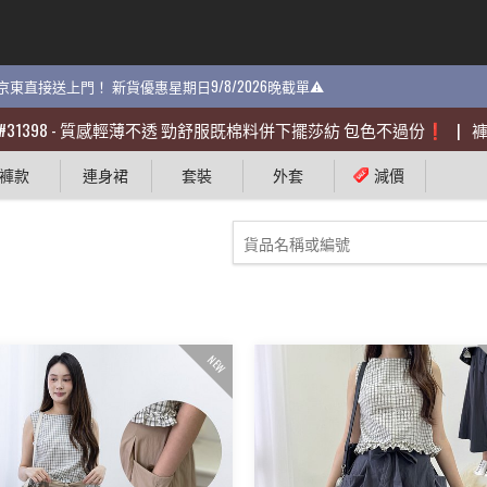
貨 京東直接送上門！ 新貨優惠星期日9/8/2026晚截單⚠️
貨 京東直接送上門！ 新貨優惠星期日9/8/2026晚截單⚠️
398
398
-
-
質感輕薄不透 勁舒服既棉料併下擺莎紡 包色不過份❗️
質感輕薄不透 勁舒服既棉料併下擺莎紡 包色不過份❗️
|
|
褲款
褲款
#
#
褲款
連身裙
套裝
外套
減價
NEW