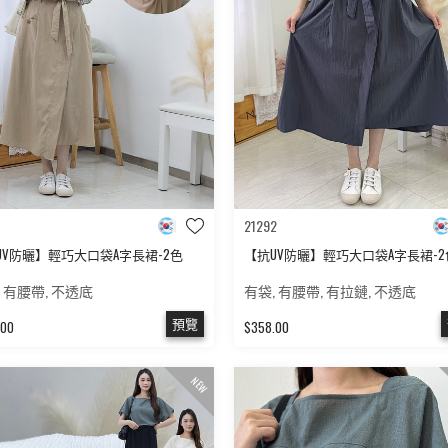
21292
UV防曬】輕巧大口袋A字長裙-2色
【抗UV防曬】輕巧大口袋A字長裙-2
 有腰帶, 不透底
有袋, 有腰帶, 有拉鏈, 不透底
預覽
.00
$358.00
NEW