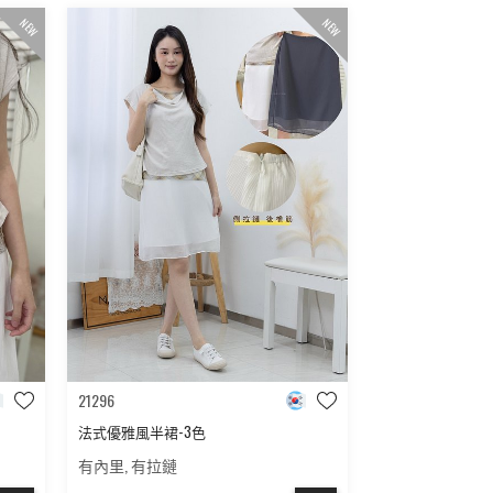
NEW
NEW
21296
法式優雅風半裙-3色
有內里, 有拉鏈