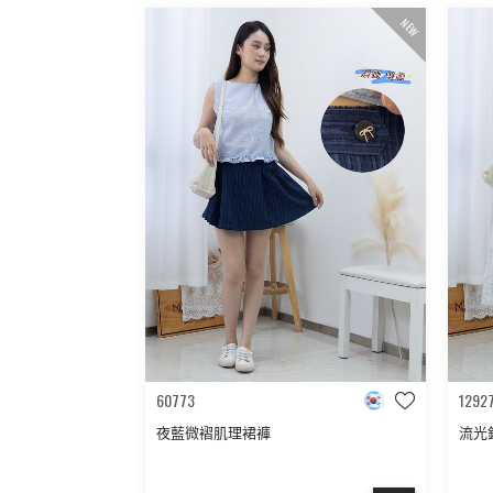
NEW
60773
1292
夜藍微褶肌理裙褲
流光