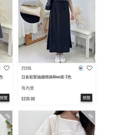
21295
色
日系鬆緊抽繩棉麻Aline裙-3色
有內里
預覽
預覽
$235.00
NEW
NEW