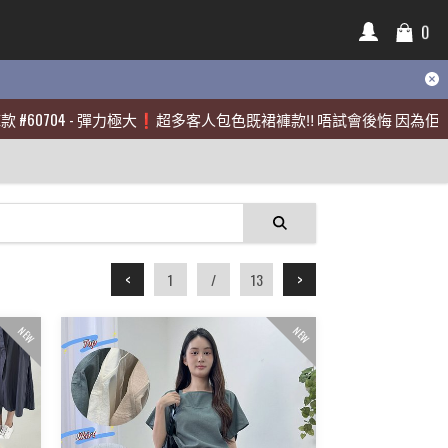
0
0
60704
60704
-
-
彈力極大❗️超多客人包色既裙褲款‼️ 唔試會後悔 因為佢真係好靚
彈力極大❗️超多客人包色既裙褲款‼️ 唔試會後悔 因為佢真係好靚
<
>
1
/
13
NEW
NEW