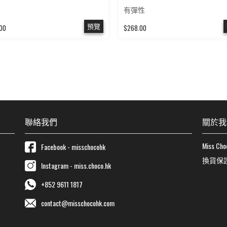
有彈性
預覽
00
$268.00
聯絡我們
關於我
Miss Cho
Facebook - misschocohk
換貨保
Instagram - miss.choco.hk
+852 9611 1817
contact@misschocohk.com