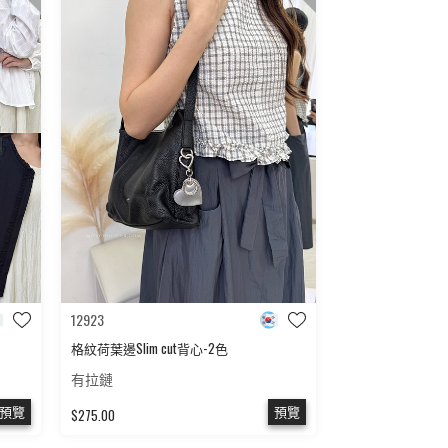
12923
格紋荷葉邊Slim cut背心-2色
有拉鏈
預覽
預覽
$275.00