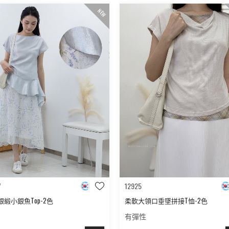
NEW
7
12925
銀緞小銀魚Top-2色
柔軟大領口垂墜拼接T恤-2色
有彈性