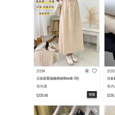
21294
2129
日系鬆緊抽繩棉麻Aline裙-3色
日系鬆
有內里
有內
預覽
$235.00
$235
NEW