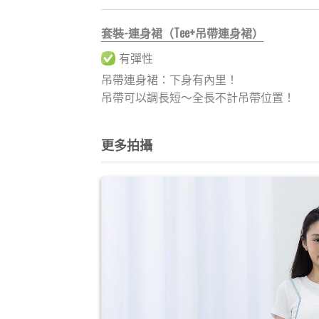
套裝-連身裙（Tee+吊帶連身裙）
有彈性
吊帶連身裙：下身有內里！
吊帶可以調長短～全長不計吊帶位置！
更多拍攝