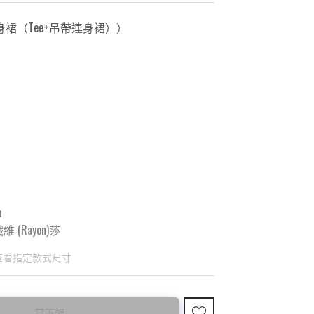
身裙（Tee+吊帶連身裙）
）
m
 (Rayon)莎
查看指定款式尺寸
已下架