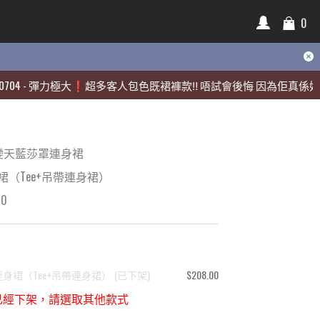
0
0
彈力極大❗️超多客人包色既裙褲款‼️ 唔試會後悔 因為佢真係好靚🫶🏻
彈力極大❗️超多客人包色既裙褲款‼️ 唔試會後悔 因為佢真係好靚🫶🏻
變天藍莎罩連身裙
裙（Tee+吊帶連身裙）
00
連身裙（Tee+吊帶連身裙）
(
已下架
)
$208.00
已經下架，請選取其他款式