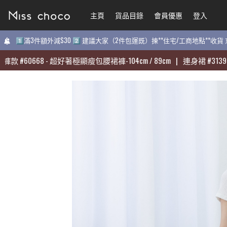
主頁
主頁
貨品目錄
貨品目錄
會員優惠
會員優惠
登入
登入
1️⃣滿3件額外減$30 2️⃣ 建議大家（2件包運既）揀**住宅/工商地點**收
1️⃣滿3件額外減$30 2️⃣ 建議大家（2件包運既）揀**住宅/工商地點**收
#
#
60668
60668
-
-
超好著極顯瘦包腰裙褲-104cm / 89cm
超好著極顯瘦包腰裙褲-104cm / 89cm
|
|
連身裙
連身裙
#
#
31398
31398
-
-
質
質