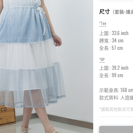
尺寸
（
套裝-連
*
Tee
上圍
:
33.6
inch
膊寬
:
34
cm
全長
:
57
cm
*
OP
上圍
:
39.2
inch
全長
:
99
cm
示範身高: 168 c
款式質料:
人造纖維
*選取其他款式可
此為預購品
此為減價貨品