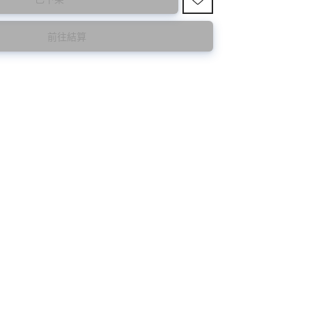
 ⚠️
購買前請先確認所列出的尺碼是否合適。
前往結算