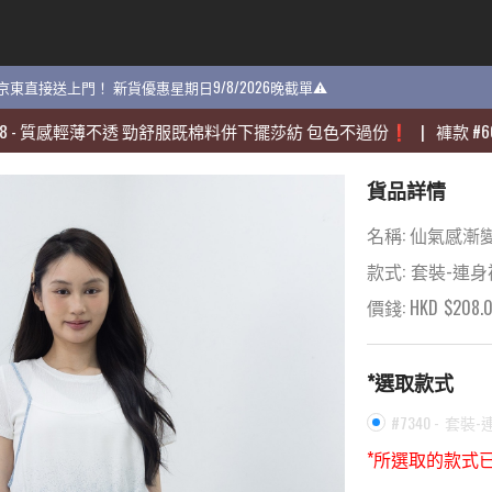
貨 京東直接送上門！ 新貨優惠星期日9/8/2026晚截單⚠️
貨 京東直接送上門！ 新貨優惠星期日9/8/2026晚截單⚠️
感輕薄不透 勁舒服既棉料併下擺莎紡 包色不過份❗️
感輕薄不透 勁舒服既棉料併下擺莎紡 包色不過份❗️
|
|
褲款
褲款
#
#
60704
60704
-
-
貨品詳情
名稱:
仙氣感漸
款式:
套裝-連身
價錢: HKD
$
208.
*選取款式
#7340 -
套裝-
*所選取的款式