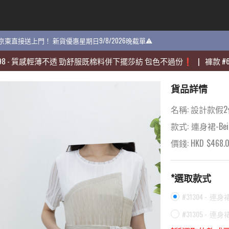
貨 京東直接送上門！ 新貨優惠星期日9/8/2026晚截單⚠️
貨 京東直接送上門！ 新貨優惠星期日9/8/2026晚截單⚠️
感輕薄不透 勁舒服既棉料併下擺莎紡 包色不過份❗️
感輕薄不透 勁舒服既棉料併下擺莎紡 包色不過份❗️
|
|
褲款
褲款
#
#
60704
60704
貨品詳情
名稱:
設計款假2
款式:
連身裙-Bei
價錢: HKD
$
468.
*選取款式
#31304 -
連身裙-
#31305 -
連身裙-