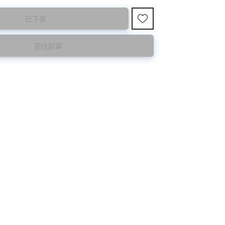
已下架
購買前請先確認所列出的尺碼是否合適。
前往結算