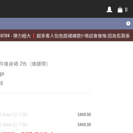
0
0
-
-
彈力極大❗️超多客人包色既裙褲款‼️ 唔試會後悔 因為佢真係好靚🫶🏻
彈力極大❗️超多客人包色既裙褲款‼️ 唔試會後悔 因為佢真係好靚🫶🏻
件連身裙-2色（連腰帶）
ge
00
Beige
(
已下架
)
$468.00
Black
(
已下架
)
$468.00