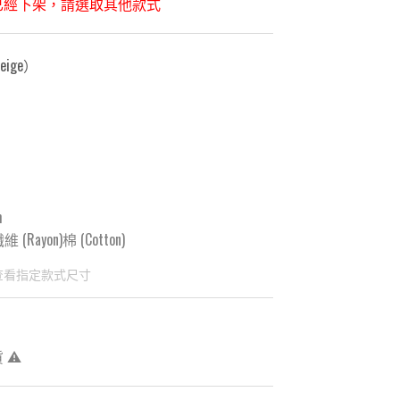
已經下架，請選取其他款式
ige
）
m
(Rayon)棉 (Cotton)
查看指定款式尺寸
 ⚠️