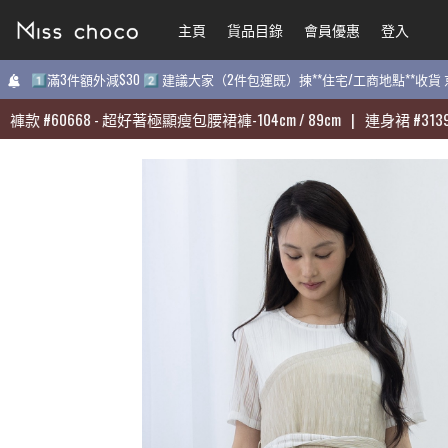
主頁
主頁
貨品目錄
貨品目錄
會員優惠
會員優惠
登入
登入
1️⃣滿3件額外減$30 2️⃣ 建議大家（2件包運既）揀**住宅/工商地點**收
1️⃣滿3件額外減$30 2️⃣ 建議大家（2件包運既）揀**住宅/工商地點**收
#
#
60668
60668
-
-
超好著極顯瘦包腰裙褲-104cm / 89cm
超好著極顯瘦包腰裙褲-104cm / 89cm
|
|
連身裙
連身裙
#
#
31398
31398
-
-
質
質