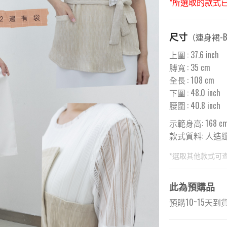
*所選取的款式
尺寸
（
連身裙-Be
上圍
:
37.6
inch
膊寬
:
35
cm
全長
:
108
cm
下圍
:
48.0
inch
腰圍
:
40.8
inch
示範身高: 168 c
款式質料:
人造纖維 
*選取其他款式可
此為預購品
預購10~15天到貨