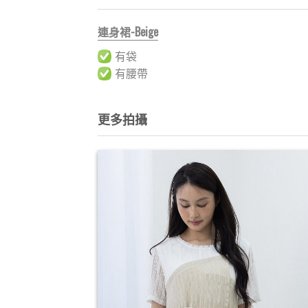
連身裙-Beige
有袋
有腰帶
更多拍攝