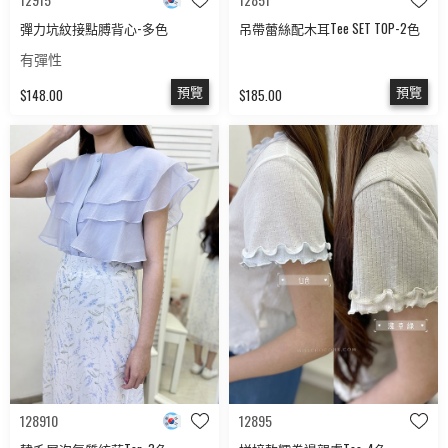
彈力坑紋接點膊背心-多色
吊帶蕾絲配木耳Tee SET TOP-2色
有彈性
預覽
預覽
$148.00
$185.00
128910
12895