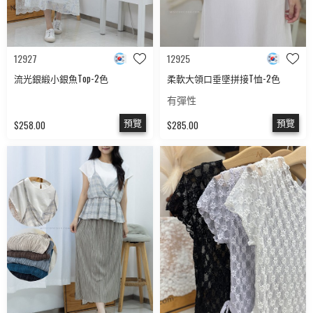
12927
12925
流光銀緞小銀魚Top-2色
柔軟大領口垂墜拼接T恤-2色
有彈性
預覽
預覽
$258.00
$285.00