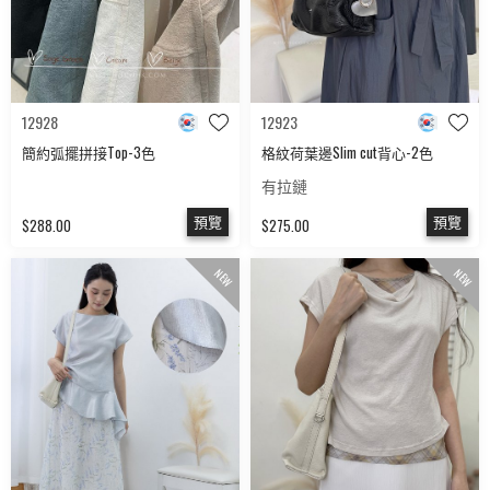
12928
12923
簡約弧擺拼接Top-3色
格紋荷葉邊Slim cut背心-2色
有拉鏈
預覽
預覽
$288.00
$275.00
NEW
NEW