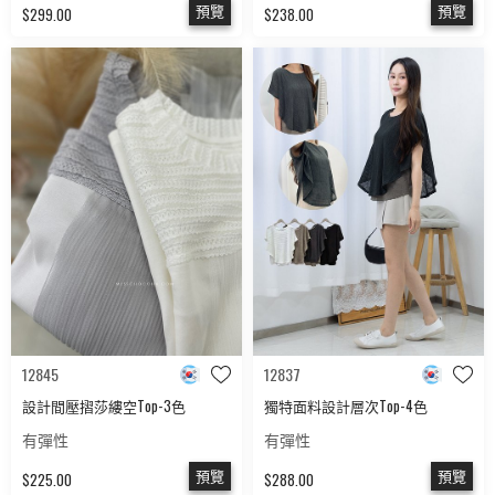
預覽
預覽
$299.00
$238.00
12845
12837
設計間壓摺莎縷空Top-3色
獨特面料設計層次Top-4色
有彈性
有彈性
預覽
預覽
$225.00
$288.00