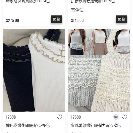
韓系層次氣質紡莎Top-3色
拼接軟糯卷邊親膚Tee-4色
有彈性
預覽
預覽
$275.00
$145.00
12898
12890
撞色卷邊後開紐背心-多色
質感蕾絲邊針織彈力背心-2色