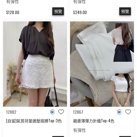
有彈性
有彈性
預覽
預覽
$128.00
$249.00
12882
12867
[自留]氣質荷葉邊壓摺膊Top-3色
親膚薄彈力針織Top-4色
有彈性