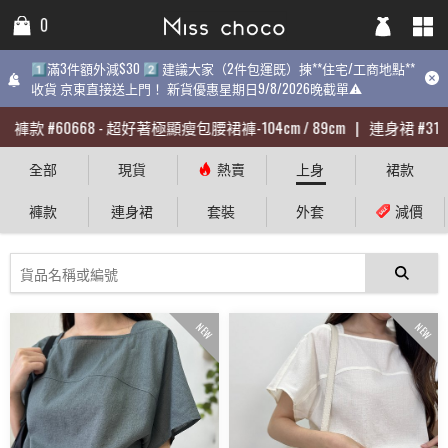
0
0
1️⃣滿3件額外減$30 2️⃣ 建議大家（2件包運既）揀**住宅/工商地點**
1️⃣滿3件額外減$30 2️⃣ 建議大家（2件包運既）揀**住宅/工商地點**
收貨 京東直接送上門！ 新貨優惠星期日9/8/2026晚截單⚠️
收貨 京東直接送上門！ 新貨優惠星期日9/8/2026晚截單⚠️
褲款
褲款
#
#
60668
60668
-
-
超好著極顯瘦包腰裙褲-104cm / 89cm
超好著極顯瘦包腰裙褲-104cm / 89cm
|
|
連身裙
連身裙
#
#
31398
31398
全部
現貨
熱賣
上身
裙款
褲款
連身裙
套裝
外套
減價
NEW
NEW