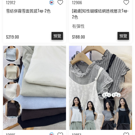
12912
12906
雪紡併霧雪面質感Top-2色
[親膚]知性蝴蝶結網透視層次Top-
2色
有彈性
預覽
預覽
$219.00
$188.00
12915
12851