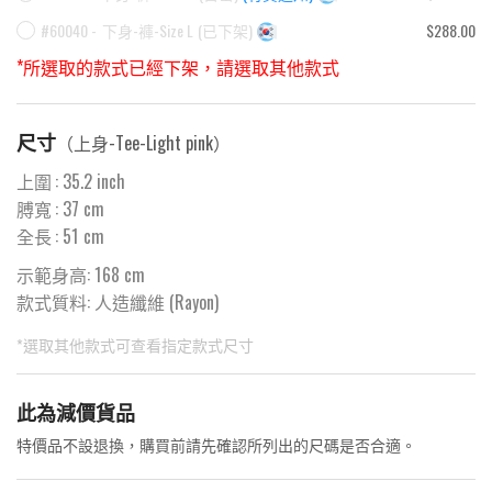
#60040 -
下身-褲-Size L
(
已下架
)
$288.00
*所選取的款式已經下架，請選取其他款式
尺寸
（
上身-Tee-Light pink
）
上圍
:
35.2
inch
膊寬
:
37
cm
全長
:
51
cm
示範身高: 168 cm
款式質料:
人造纖維 (Rayon)
*選取其他款式可查看指定款式尺寸
此為預購品
此為減價貨品
<預購款>因為韓國東大門8月暑假關係， 預購款會於8月18日
特價品不設退換，購買前請先確認所列出的尺碼是否合適。
後才陸續返貨⚠️