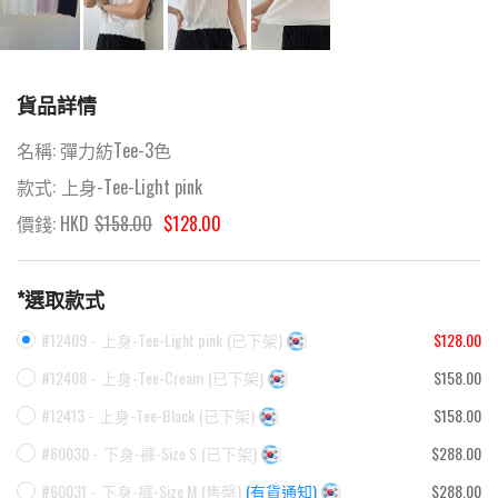
貨品詳情
名稱:
彈力紡Tee-3色
款式:
上身-Tee-Light pink
價錢: HKD
$
158.00
$128.00
*選取款式
#12409 -
上身-Tee-Light pink
(
已下架
)
$128.00
#12408 -
上身-Tee-Cream
(
已下架
)
$158.00
#12413 -
上身-Tee-Black
(
已下架
)
$158.00
#60030 -
下身-褲-Size S
(
已下架
)
$288.00
#60031 -
下身-褲-Size M
(
售罄
)
(有貨通知)
$288.00