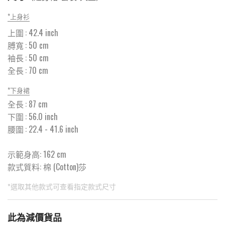
*
上身衫
上圍
:
42.4
inch
膊寬
:
50
cm
袖長
:
50
cm
全長
:
70
cm
*
下身裙
全長
:
87
cm
下圍
:
56.0
inch
腰圍
:
22.4
- 41.6 inch
示範身高: 162 cm
款式質料:
棉 (Cotton)莎
*選取其他款式可查看指定款式尺寸
此為預購品
此為減價貨品