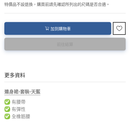
<預購款>因為韓國東大門8月暑假關係， 預購款會於8月18日
特價品不設退換，購買前請先確認所列出的尺碼是否合適。
後才陸續返貨⚠️
加到購物車
前往結算
更多資料
連身裙-套裝-天藍
有腰帶
有彈性
全橡筋腰