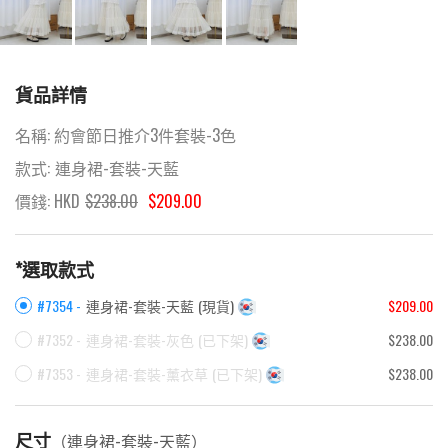
貨品詳情
名稱:
約會節日推介3件套裝-3色
款式:
連身裙-套裝-天藍
價錢: HKD
$
238.00
$209.00
*選取款式
#7354 -
連身裙-套裝-天藍
(
現貨
)
$209.00
#7352 -
連身裙-套裝-灰色
(
已下架
)
$238.00
#7353 -
連身裙-套裝-薰衣草
(
已下架
)
$238.00
尺寸
（
連身裙-套裝-天藍
）