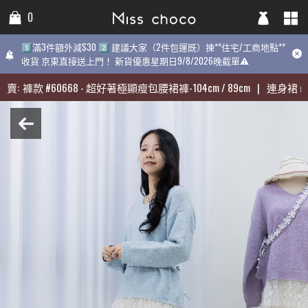
0
0
0
1️⃣滿3件額外減$30 2️⃣ 建議大家（2件包運既）揀**住宅/工商地點**
1️⃣滿3件額外減$30 2️⃣ 建議大家（2件包運既）揀**住宅/工商地點**
1️⃣滿3件額外減$30 2️⃣ 建議大家（2件包運既）揀**住宅/工商地點
收貨 京東直接送上門！ 新貨優惠星期日9/8/2026晚截單⚠️
收貨 京東直接送上門！ 新貨優惠星期日9/8/2026晚截單⚠️
9/8/2026晚截單⚠️
賣:
賣:
褲款
褲款
#
#
60668
60668
-
-
超好著極顯瘦包腰裙褲-104cm / 89cm
超好著極顯瘦包腰裙褲-104cm / 89cm
|
|
連身裙
連身裙
#
#
31
31
近期最熱賣:
褲款
#
60668
-
超好著極顯瘦包腰裙褲-104cm / 89cm
|
連