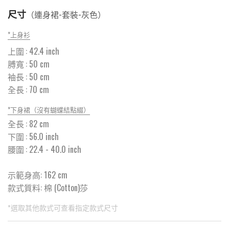
尺寸
（
連身裙-套裝-灰色
）
*
上身衫
上圍
:
42.4
inch
膊寬
:
50
cm
袖長
:
50
cm
全長
:
70
cm
*
下身裙（沒有蝴蝶結點綴）
全長
:
82
cm
下圍
:
56.0
inch
腰圍
:
22.4
- 40.0 inch
示範身高: 162 cm
款式質料:
棉 (Cotton)莎
*選取其他款式可查看指定款式尺寸