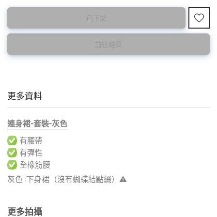
此為預購品
此為減價貨品
已下架
<預購款>因為韓國東大門8月暑假關係， 預購款會於8月18日
特價品不設退換，購買前請先確認所列出的尺碼是否合適。
後才陸續返貨⚠️
前往結算
更多資料
連身裙-套裝-灰色
有腰帶
有彈性
全橡筋腰
灰色 :下身裙（沒有蝴蝶結點綴）⚠️
更多拍攝