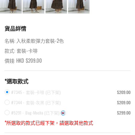
貨品詳情
名稱:
入秋柔軟彈力套裝-2色
款式:
套裝-卡啡
價錢: HKD
$
209.00
*選取款式
#7345 -
套裝-卡啡
(
已下架
)
$209.00
#7344 -
套裝-灰黑
(
已下架
)
$209.00
#5291 -
Bag-Mocha
(
已下架
)
$299.00
*所選取的款式已經下架，請選取其他款式