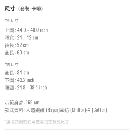
尺寸
（
套裝-卡啡
）
*
衫 尺寸
上圍
:
44.0
- 48.0 inch
膊寬
:
24
- 42 cm
袖長
:
52
cm
全長
:
60
cm
*
裙 尺寸
全長
:
84
cm
下圍
:
43.2
inch
腰圍
:
24.8
- 38.4 inch
示範身高: 168 cm
款式質料:
人造纖維 (Rayon)雪紡 (Chiffon)棉 (Cotton)
*選取其他款式可查看指定款式尺寸