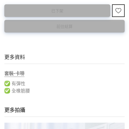
此為預購品
此為減價貨品
已下架
預購10~15天到貨 ⚠️
特價品不設退換，購買前請先確認所列出的尺碼是否合適。
前往結算
更多資料
套裝-卡啡
有彈性
全橡筋腰
更多拍攝