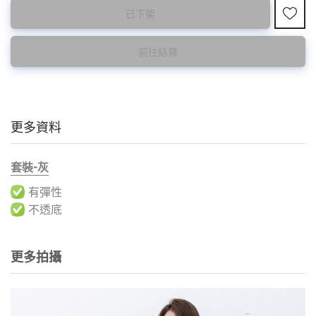
此為預購品
此為減價貨品
已下架
<預購款>因為韓國東大門8月暑假關係， 預購款會於8月18日
特價品不設退換，購買前請先確認所列出的尺碼是否合適。
後才陸續返貨⚠️
前往結算
更多資料
套裝-灰
有彈性
不透底
更多拍攝