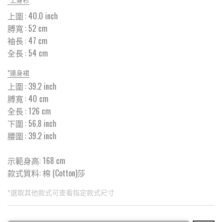
上圍
:
40.0
inch
膊寬
:
52
cm
袖長
:
47
cm
全長
:
54
cm
*
連身裙
上圍
:
39.2
inch
膊寬
:
40
cm
全長
:
126
cm
下圍
:
56.8
inch
腰圍
:
39.2
inch
示範身高: 168 cm
款式質料:
棉 (Cotton)莎
*選取其他款式可查看指定款式尺寸