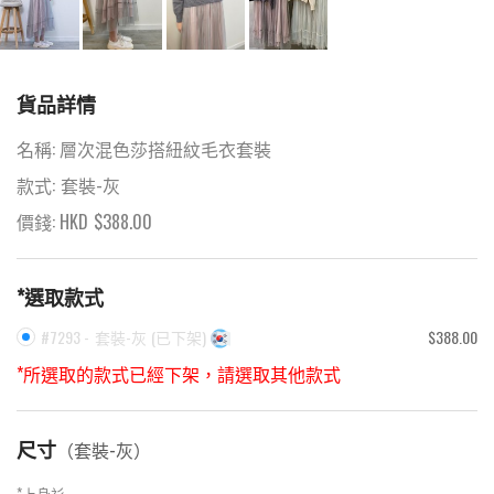
貨品詳情
名稱:
層次混色莎搭紐紋毛衣套裝
款式:
套裝-灰
價錢: HKD
$
388.00
*選取款式
#7293 -
套裝-灰
(
已下架
)
$388.00
*所選取的款式已經下架，請選取其他款式
尺寸
（
套裝-灰
）
*
上身衫