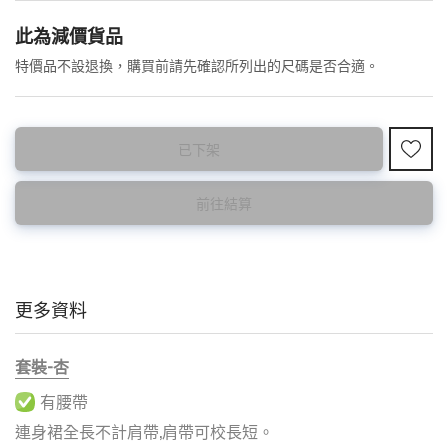
此為預購品
此為減價貨品
預購10~15天到貨 ⚠️
特價品不設退換，購買前請先確認所列出的尺碼是否合適。
已下架
前往結算
更多資料
套裝-杏
有腰帶
連身裙全長不計肩帶,肩帶可校長短。