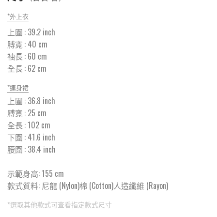
*
外上衣
上圍
:
39.2
inch
膊寬
:
40
cm
袖長
:
60
cm
全長
:
62
cm
*
連身裙
上圍
:
36.8
inch
膊寬
:
25
cm
全長
:
102
cm
下圍
:
41.6
inch
腰圍
:
38.4
inch
示範身高: 155 cm
款式質料:
尼龍 (Nylon)棉 (Cotton)人造纖維 (Rayon)
*選取其他款式可查看指定款式尺寸