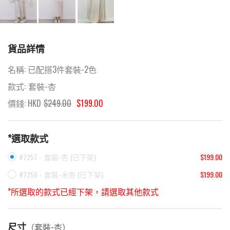
貨品詳情
名稱:
已配搭3件套裝-2色
款式:
套裝-杏
價錢: HKD
$
249.00
$199.00
*選取款式
#7257 -
套裝-杏
(
已下架
)
$199.00
#7256 -
套裝-米杏
(
已下架
)
$199.00
*所選取的款式已經下架，請選取其他款式
尺寸
（
套裝-杏
）