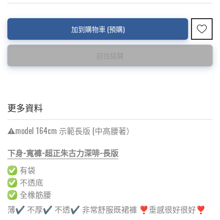
此為減價貨品
加到購物車 (預購)
特價品不設退換，購買前請先確認所列出的尺碼是否合適。
前往結算
更多資料
⚠️model 164cm 示範長版 (中高腰著）
下身-寬褲-超正朱古力深啡-長版
有袋
不透底
全橡筋腰
薄✔️ 不厚✔️ 不透✔️ 非常舒服既裙褲 ❣️垂感很好很好❣️