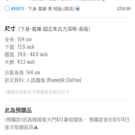
#60675 -
下身-寬褲-黑-短版
(
現貨
)
$258.00
尺寸
（
下身-寬褲-超正朱古力深啡-長版
）
全長
:
104
cm
下圍
:
72.0
inch
腰圍
:
24.8
- 48.0 inch
大髀
:
43.2
inch
示範身高: 164 cm
款式質料:
人造纖維 (Rayon)棉 (Cotton)
*選取其他款式可查看指定款式尺寸
此為預購品
<預購款>因為韓國東大門8月暑假關係， 預購款會於8月18日
後才陸續返貨⚠️