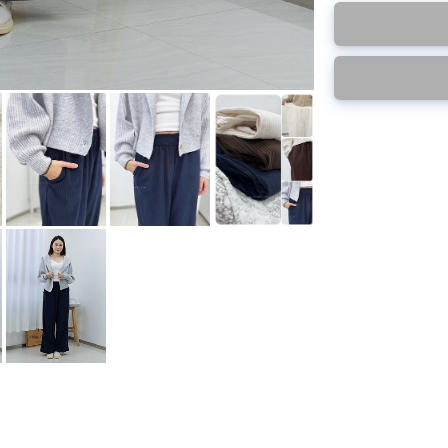
此為預購品
此為減價貨品
<預購款>因為韓
特價品不設退換，
後才陸續返貨⚠️