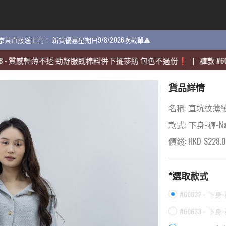
貨 京東直接送上門！ 新貨優惠星期日9/8/2026晚截單⚠️
貨 京東直接送上門！ 新貨優惠星期日9/8/2026晚截單⚠️
輕薄不透 勁舒服既棉料併下擺莎紡 包色不過份❗️
輕薄不透 勁舒服既棉料併下擺莎紡 包色不過份❗️
|
|
褲款
褲款
#
#
60704
60704
-
-
貨品詳情
名稱:
直坑紋薄絨
款式:
下身-褲-Na
價錢: HKD
$
228.
*選取款式
#60632 -
下身-褲
#60633 -
下身-褲