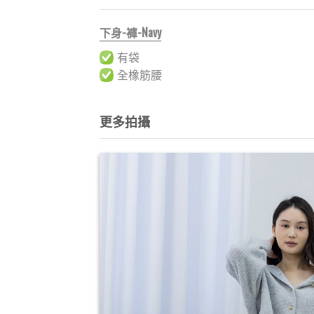
下身-褲-Navy
有袋
全橡筋腰
更多拍攝