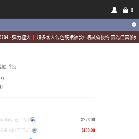
0
0
彈力極大❗️超多客人包色既裙褲款‼️ 唔試會後悔 因為佢真係好靚🫶🏻
彈力極大❗️超多客人包色既裙褲款‼️ 唔試會後悔 因為佢真係好靚🫶🏻
褲-4色
vy
00
-Navy
(
已下架
)
$228.00
-Black
(
已下架
)
$188.00