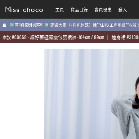
主頁
主頁
貨品目錄
貨品目錄
會員優惠
會員優惠
登入
登入
1️⃣滿3件額外減$30 2️⃣ 建議大家（2件包運既）揀**住宅/工商地點**收
1️⃣滿3件額外減$30 2️⃣ 建議大家（2件包運既）揀**住宅/工商地點**收
#
#
60668
60668
-
-
超好著極顯瘦包腰裙褲-104cm / 89cm
超好著極顯瘦包腰裙褲-104cm / 89cm
|
|
連身裙
連身裙
#
#
31398
31398
-
-
質感
質感