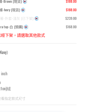
-Brown
(
現貨
)
$188.00
-Ivory
(
現貨
)
$188.00
2著-外套-淺灰
(
已下架
)
$239.00
a top-白
(
預購
)
$168.00
已經下架，請選取其他款式
avy
）
 inch
m
tton)絨
查看指定款式尺寸