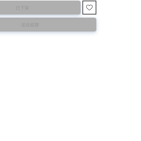
已下架
國東大門8月暑假關係， 預購款會於8月18日
購買前請先確認所列出的尺碼是否合適。
前往結算