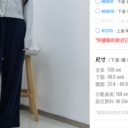
#60631 -
下身-褲
#60630 -
下身-褲
#12717 -
上身-
#12331 -
上身-Br
*所選取的款式
尺寸
（
下身-褲-N
全長
:
100
cm
下圍
:
48.0
inch
腰圍
:
22.4
- 40.0
示範身高: 168 c
款式質料:
棉 (Co
*選取其他款式可