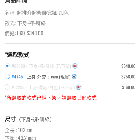
名稱:
超推介超修腰寬褲-加色
款式:
下身-褲-啡綠
價錢: HKD
$
348.00
*選取款式
#60469 -
下身-褲-啡綠
(
已下架
)
$348.00
#4745 -
上身-外套-cream
(
現貨
)
$258.00
#12296 -
上身-背心-白色
(
已下架
)
$168.00
*所選取的款式已經下架，請選取其他款式
尺寸
（
下身-褲-啡綠
）
全長
:
102
cm
下圍
:
43.2
inch