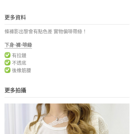
更多資料
條褲影出黎會有點色差 實物偏啡帶綠！
下身-褲-啡綠
有拉鏈
不透底
後橡筋腰
更多拍攝