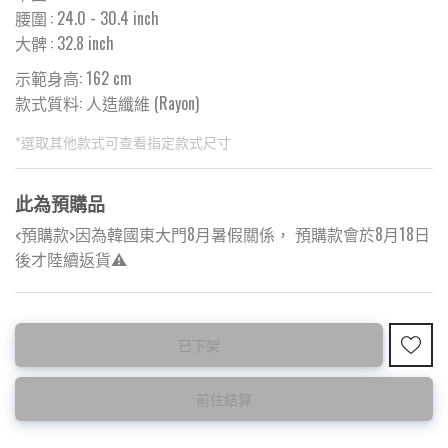
腰圍
:
24.0
- 30.4 inch
大髀
:
32.8
inch
示範身高: 162 cm
款式質料:
人造纖維 (Rayon)
*選取其他款式可查看指定款式尺寸
此為預購品
<預購款>因為韓國東大門8月暑假關係， 預購款會於8月18日
後才陸續返貨⚠️
此為減價貨品
已下架
特價品不設退換，購買前請先確認所列出的尺碼是否合適。
前往結算