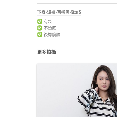
下身-短褲-百搭黑-Size S
有袋
不透底
後橡筋腰
更多拍攝