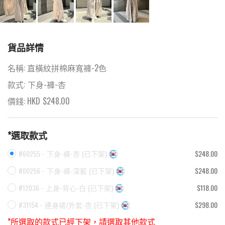
貨品詳情
名稱:
直橫紋拼棉麻寬褲-2色
款式:
下身-褲-杏
價錢: HKD
$
248.00
*選取款式
#60255 -
下身-褲-杏
(
已下架
)
$248.00
#60256 -
下身-褲-深藍
(
已下架
)
$248.00
#12036 -
上身-背心-白
(
已下架
)
$118.00
#31154 -
連身裙/外套-杏
(
已下架
)
$298.00
*所選取的款式已經下架，請選取其他款式