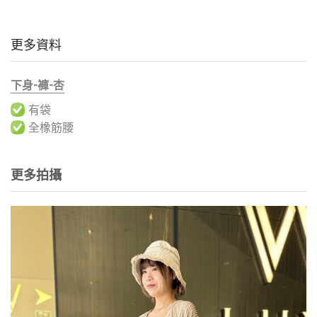
更多資料
下身-褲-杏
有袋
全橡筋腰
更多拍攝