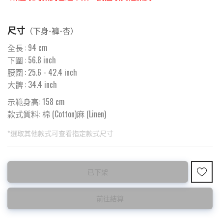
尺寸
（
下身-褲-杏
）
全長
:
94
cm
下圍
:
56.8
inch
腰圍
:
25.6
- 42.4 inch
大髀
:
34.4
inch
示範身高: 158 cm
款式質料:
棉 (Cotton)麻 (Linen)
*選取其他款式可查看指定款式尺寸
此為預購品
此為減價貨品
已下架
<預購款>因為韓國東大門8月暑假關係， 預購款會於8月18日
特價品不設退換，購買前請先確認所列出的尺碼是否合適。
後才陸續返貨⚠️
前往結算