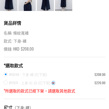
貨品詳情
名稱:
條紋寬褲
款式:
下身-褲
價錢: HKD
$
208.00
*選取款式
#60194 -
下身-褲
(
已下架
)
$208.00
#11931 -
上身-衫-白
(
已下架
)
$220.00
*所選取的款式已經下架，請選取其他款式
尺寸
（
下身-褲
）