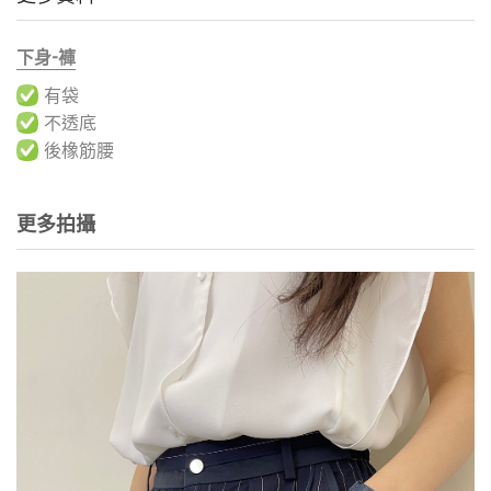
下身-褲
有袋
不透底
後橡筋腰
更多拍攝