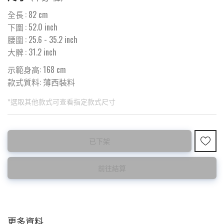
全長
:
82
cm
下圍
:
52.0
inch
腰圍
:
25.6
- 35.2 inch
大髀
:
31.2
inch
示範身高: 168 cm
款式質料:
薄西裝料
*選取其他款式可查看指定款式尺寸
此為預購品
此為減價貨品
已下架
預購10~15天到貨 ⚠️
特價品不設退換，購買前請先確認所列出的尺碼是否合適。
前往結算
更多資料