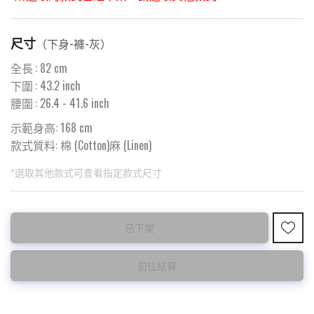
尺寸
（
下身-褲-灰
）
全長
:
82
cm
下圍
:
43.2
inch
腰圍
:
26.4
- 41.6 inch
示範身高: 168 cm
款式質料:
棉 (Cotton)麻 (Linen)
*選取其他款式可查看指定款式尺寸
此為預購品
此為減價貨品
已下架
<預購款>因為韓國東大門8月暑假關係， 預購款會於8月18日
特價品不設退換，購買前請先確認所列出的尺碼是否合適。
後才陸續返貨⚠️
前往結算