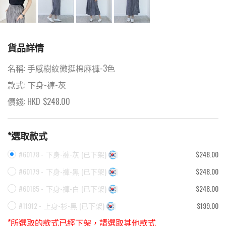
貨品詳情
名稱:
手感樹紋微挺棉麻褲-3色
款式:
下身-褲-灰
價錢: HKD
$
248.00
*選取款式
#60178 -
下身-褲-灰
(
已下架
)
$248.00
#60179 -
下身-褲-黑
(
已下架
)
$248.00
#60185 -
下身-褲-白
(
已下架
)
$248.00
#11912 -
上身-衫-黑
(
已下架
)
$199.00
*所選取的款式已經下架，請選取其他款式