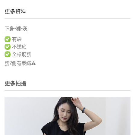
更多資料
下身-褲-灰
有袋
不透底
全橡筋腰
腰2側有束繩⚠️
更多拍攝