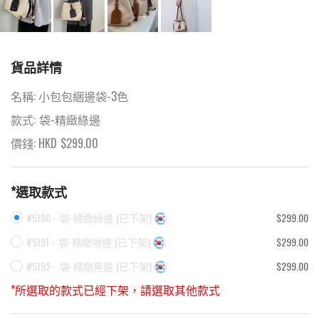
貨品詳情
名稱:
小包包綑邊袋-3色
款式:
袋-精緻綠邊
價錢: HKD
$
299.00
*選取款式
#5190 -
袋-精緻綠邊
(
已下架
)
$299.00
#5191 -
袋-精緻啡邊
(
已下架
)
$299.00
#5192 -
袋-精緻黑邊
(
已下架
)
$299.00
*所選取的款式已經下架，請選取其他款式