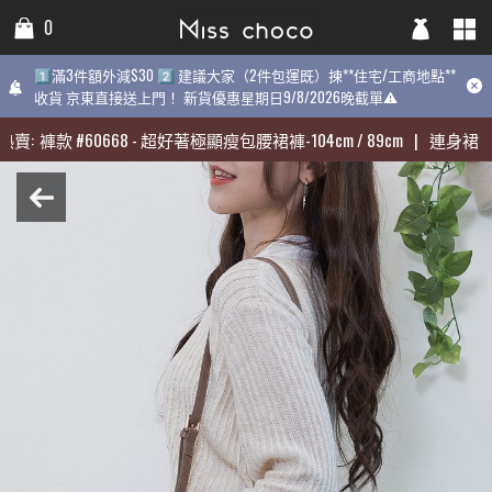
0
0
0
1️⃣滿3件額外減$30 2️⃣ 建議大家（2件包運既）揀**住宅/工商地點**
1️⃣滿3件額外減$30 2️⃣ 建議大家（2件包運既）揀**住宅/工商地點**
1️⃣滿3件額外減$30 2️⃣ 建議大家（2件包運既）揀**住宅/工商地點
收貨 京東直接送上門！ 新貨優惠星期日9/8/2026晚截單⚠️
收貨 京東直接送上門！ 新貨優惠星期日9/8/2026晚截單⚠️
9/8/2026晚截單⚠️
賣:
賣:
褲款
褲款
#
#
60668
60668
-
-
超好著極顯瘦包腰裙褲-104cm / 89cm
超好著極顯瘦包腰裙褲-104cm / 89cm
|
|
連身裙
連身裙
#
#
3
3
近期最熱賣:
褲款
#
60668
-
超好著極顯瘦包腰裙褲-104cm / 89cm
|
連