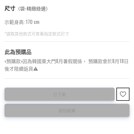
尺寸
（
袋-精緻綠邊
）
示範身高: 170 cm
*選取其他款式可查看指定款式尺寸
此為預購品
<預購款>因為韓國東大門8月暑假關係， 預購款會於8月18日
後才陸續返貨⚠️
此為減價貨品
已下架
特價品不設退換，購買前請先確認所列出的尺碼是否合適。
前往結算