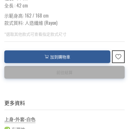
全長
:
42
cm
示範身高: 162 / 168 cm
款式質料:
人造纖維 (Rayon)
*選取其他款式可查看指定款式尺寸
此為預購品
此為減價貨品
加到購物車
<預購款>因為韓國東大門8月暑假關係， 預購款會於8月18日
特價品不設退換，購買前請先確認所列出的尺碼是否合適。
後才陸續返貨⚠️
前往結算
更多資料
上身-外套-白色