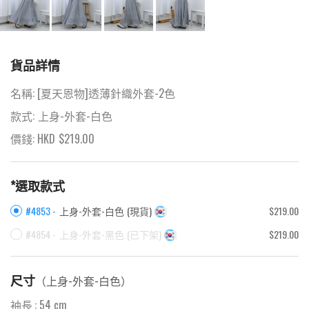
貨品詳情
名稱:
[夏天恩物]透薄針織外套-2色
款式:
上身-外套-白色
價錢: HKD
$
219.00
*選取款式
#4853 -
上身-外套-白色
(
現貨
)
$219.00
#4854 -
上身-外套-黑色
(
已下架
)
$219.00
尺寸
（
上身-外套-白色
）
袖長
:
54
cm