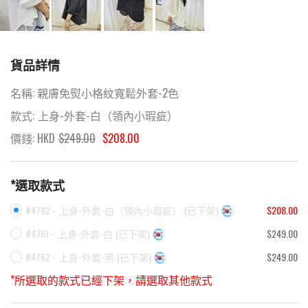
貨品詳情
名稱:
親膚免熨小格紋寬鬆外套-2色
款式:
上身-外套-白（領內小瑕疵）
價錢: HKD
$
249.00
$208.00
*選取款式
#4782 -
上身-外套-白（領內小瑕疵）
(
已下架
)
$208.00
#4761 -
上身-外套-白
(
已下架
)
$249.00
#4762 -
上身-外套-黑
(
已下架
)
$249.00
*所選取的款式已經下架，請選取其他款式