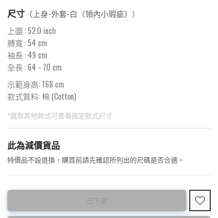
尺寸
（
上身-外套-白（領內小瑕疵）
）
上圍
:
52.0
inch
膊寬
:
54
cm
袖長
:
49
cm
全長
:
64
- 70 cm
示範身高: 168 cm
款式質料:
棉 (Cotton)
*選取其他款式可查看指定款式尺寸
此為預購品
此為減價貨品
<預購款>因為韓國東大門8月暑假關係， 預購款會於8月18日
特價品不設退換，購買前請先確認所列出的尺碼是否合適。
後才陸續返貨⚠️
已下架