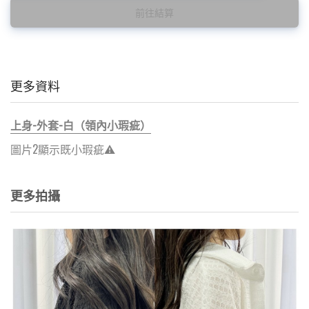
前往結算
更多資料
上身-外套-白（領內小瑕疵）
圖片2顯示既小瑕疵⚠️
更多拍攝