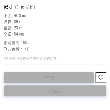
尺寸
（
外套-暗粉
）
上圍
:
40.8
inch
膊寬
:
39
cm
袖長
:
23
cm
全長
:
54
cm
示範身高: 168 cm
款式質料:
牛仔
*選取其他款式可查看指定款式尺寸
此為預購品
此為減價貨品
已下架
<預購款>因為韓國東大門8月暑假關係， 預購款會於8月18日
特價品不設退換，購買前請先確認所列出的尺碼是否合適。
後才陸續返貨⚠️
前往結算