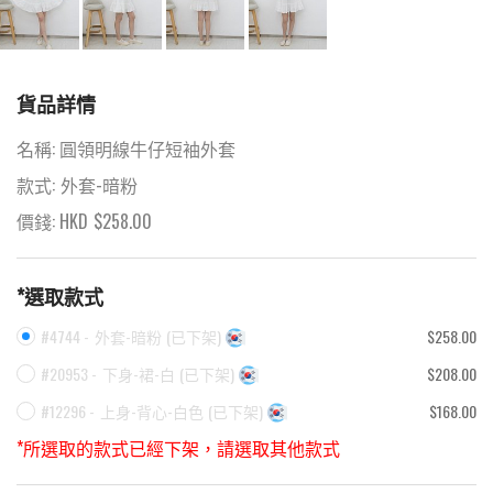
貨品詳情
名稱:
圓領明線牛仔短袖外套
款式:
外套-暗粉
價錢: HKD
$
258.00
*選取款式
#4744 -
外套-暗粉
(
已下架
)
$258.00
#20953 -
下身-裙-白
(
已下架
)
$208.00
#12296 -
上身-背心-白色
(
已下架
)
$168.00
*所選取的款式已經下架，請選取其他款式