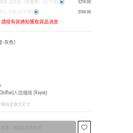
-裙褲-淡杏色（有腰帶）
(
已下架
)
$218.00
背心-白色
(
已下架
)
$168.00
，請按有貨通知獲取貨品消息
套-灰色
）
m
hiffon)人造纖維 (Rayon)
查看指定款式尺寸
售罄 - 請選取其他款式
國東大門8月暑假關係， 預購款會於8月18日
購買前請先確認所列出的尺碼是否合適。