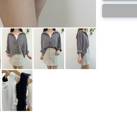
後才陸續返貨⚠️