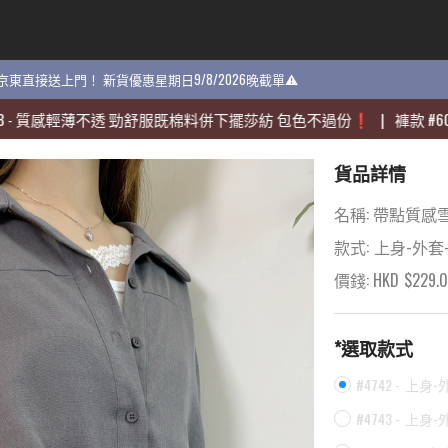
貨 京東直接送上門！ 新貨優惠星期日9/8/2026晚截單⚠️
貨 京東直接送上門！ 新貨優惠星期日9/8/2026晚截單⚠️
感輕薄不透 勁舒服既棉料併下擺莎紡 包色不過份❗️
感輕薄不透 勁舒服既棉料併下擺莎紡 包色不過份❗️
|
|
褲款
褲款
#
#
60704
60704
-
-
貨品詳情
名稱:
帶點質感雪
款式:
上身-外套
價錢: HKD
$
229.
*選取款式
#4742 -
上身-
#4743 -
上身-