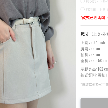
#60426 -
下身
#12296 -
上身-
*款式已經售罄
尺寸
（
上身-外
上圍
:
50.4
inch
膊寬
:
55
cm
袖長
:
56
cm
全長
:
55
- 58 cm
示範身高: 162 c
款式質料:
雪紡 (C
*選取其他款式可
此為預購品
此為減價貨品
<預購款>因為韓
特價品不設退換，