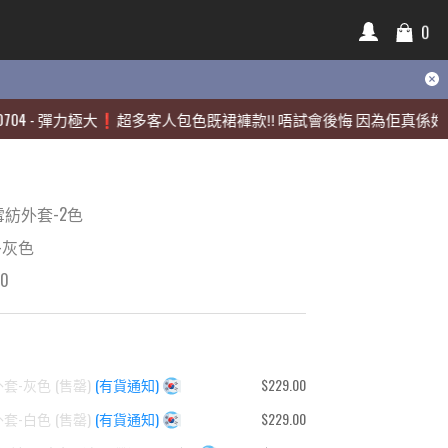
0
0
彈力極大❗️超多客人包色既裙褲款‼️ 唔試會後悔 因為佢真係好靚🫶🏻
彈力極大❗️超多客人包色既裙褲款‼️ 唔試會後悔 因為佢真係好靚🫶🏻
紡外套-2色
-灰色
00
外套-灰色
(
售罄
)
(有貨通知)
$229.00
外套-白色
(
售罄
)
(有貨通知)
$229.00