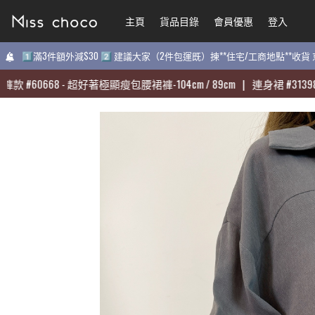
主頁
主頁
貨品目錄
貨品目錄
會員優惠
會員優惠
登入
登入
1️⃣滿3件額外減$30 2️⃣ 建議大家（2件包運既）揀**住宅/工商地點**收
1️⃣滿3件額外減$30 2️⃣ 建議大家（2件包運既）揀**住宅/工商地點**收
#
#
60668
60668
-
-
超好著極顯瘦包腰裙褲-104cm / 89cm
超好著極顯瘦包腰裙褲-104cm / 89cm
|
|
連身裙
連身裙
#
#
31398
31398
-
-
質
質