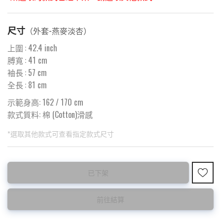
尺寸
（
外套-燕麥淡杏
）
上圍
:
42.4
inch
膊寬
:
41
cm
袖長
:
57
cm
全長
:
81
cm
示範身高: 162 / 170 cm
款式質料:
棉 (Cotton)滑感
*選取其他款式可查看指定款式尺寸
此為預購品
此為減價貨品
已下架
預購10~15天到貨 ⚠️
特價品不設退換，購買前請先確認所列出的尺碼是否合適。
前往結算