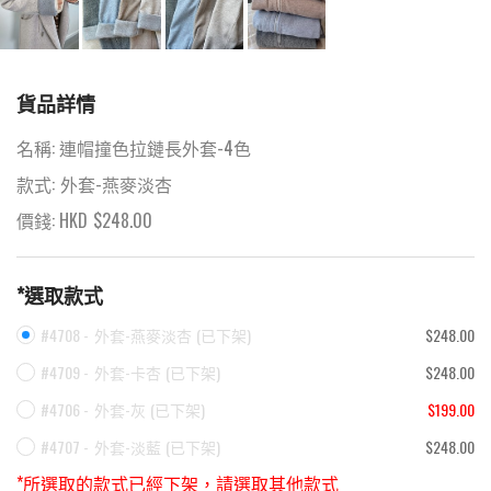
貨品詳情
名稱:
連帽撞色拉鏈長外套-4色
款式:
外套-燕麥淡杏
價錢: HKD
$
248.00
*選取款式
#4708 -
外套-燕麥淡杏
(
已下架
)
$248.00
#4709 -
外套-卡杏
(
已下架
)
$248.00
#4706 -
外套-灰
(
已下架
)
$199.00
#4707 -
外套-淡藍
(
已下架
)
$248.00
*所選取的款式已經下架，請選取其他款式