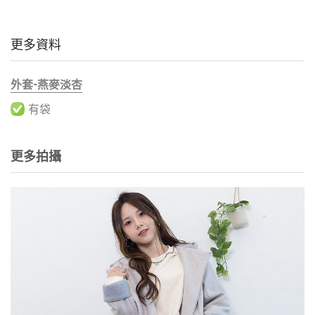
更多資料
外套-燕麥淡杏
有袋
更多拍攝