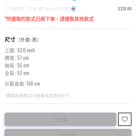
#20823 -
下身-裙-Size L
(
已下架
)
$338.00
*所選取的款式已經下架，請選取其他款式
尺寸
（
外套-黑
）
上圍
:
52.0
inch
膊寬
:
57
cm
袖長
:
55
cm
全長
:
52
cm
示範身高: 168 cm
*選取其他款式可查看指定款式尺寸
此為預購品
此為減價貨品
已下架
<預購款>因為韓國東大門8月暑假關係， 預購款會於8月18日
特價品不設退換，購買前請先確認所列出的尺碼是否合適。
後才陸續返貨⚠️
前往結算