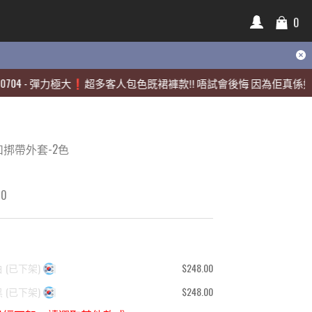
0
0
彈力極大❗️超多客人包色既裙褲款‼️ 唔試會後悔 因為佢真係好靚🫶🏻
彈力極大❗️超多客人包色既裙褲款‼️ 唔試會後悔 因為佢真係好靚🫶🏻
挷帶外套-2色
00
白
(
已下架
)
$248.00
黑
(
已下架
)
$248.00