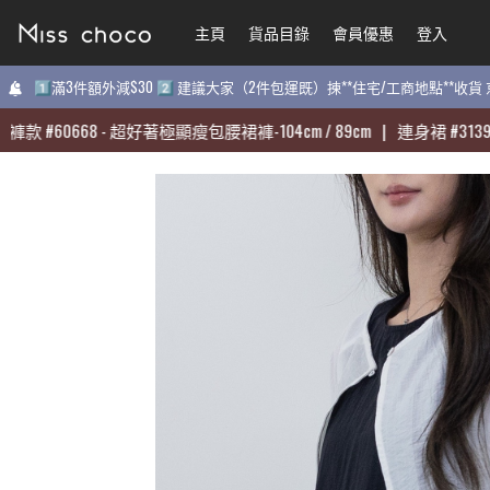
主頁
主頁
貨品目錄
貨品目錄
會員優惠
會員優惠
登入
登入
1️⃣滿3件額外減$30 2️⃣ 建議大家（2件包運既）揀**住宅/工商地點**收
1️⃣滿3件額外減$30 2️⃣ 建議大家（2件包運既）揀**住宅/工商地點**收
#
#
60668
60668
-
-
超好著極顯瘦包腰裙褲-104cm / 89cm
超好著極顯瘦包腰裙褲-104cm / 89cm
|
|
連身裙
連身裙
#
#
31398
31398
-
-
質
質