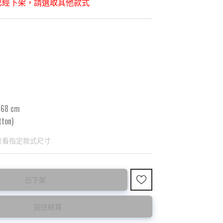
已經下架，請選取其他款式
）
68 cm
ton)
查看指定款式尺寸
已下架
國東大門8月暑假關係， 預購款會於8月18日
購買前請先確認所列出的尺碼是否合適。
前往結算