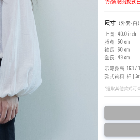
*所選取的款式
尺寸
（
外套-白
上圍
:
40.0
inch
膊寬
:
50
cm
袖長
:
60
cm
全長
:
49
cm
示範身高: 163 / 1
款式質料:
棉 (Cot
*選取其他款式可
此為預購品
此為減價貨品
<預購款>因為韓
特價品不設退換，
後才陸續返貨⚠️