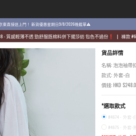
貨 京東直接送上門！ 新貨優惠星期日9/8/2026晚截單⚠️
貨 京東直接送上門！ 新貨優惠星期日9/8/2026晚截單⚠️
感輕薄不透 勁舒服既棉料併下擺莎紡 包色不過份❗️
感輕薄不透 勁舒服既棉料併下擺莎紡 包色不過份❗️
|
|
褲款
褲款
#
#
60704
60704
-
-
貨品詳情
名稱:
泡泡袖帶扣
款式:
外套-白
價錢: HKD
$
248.
*選取款式
#4674 -
外套-
#4675 -
外套-