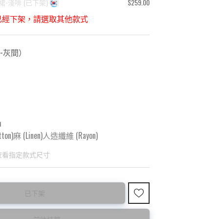
裙-淺啡
(
已下架
)
$259.00
已經下架，請選取其他款式
著-灰間
）
m
tton)麻 (Linen)人造纖維 (Rayon)
查看指定款式尺寸
已下架
國東大門8月暑假關係， 預購款會於8月18日
購買前請先確認所列出的尺碼是否合適。