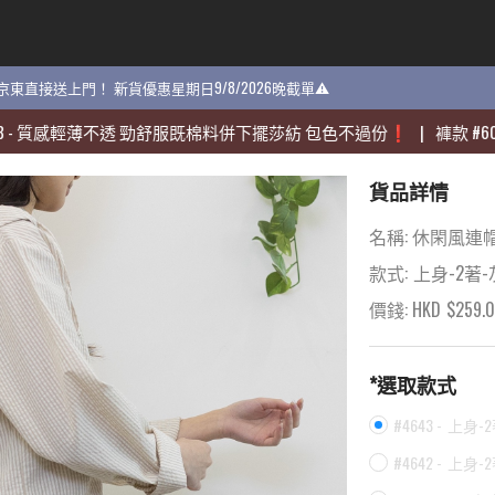
貨 京東直接送上門！ 新貨優惠星期日9/8/2026晚截單⚠️
貨 京東直接送上門！ 新貨優惠星期日9/8/2026晚截單⚠️
感輕薄不透 勁舒服既棉料併下擺莎紡 包色不過份❗️
感輕薄不透 勁舒服既棉料併下擺莎紡 包色不過份❗️
|
|
褲款
褲款
#
#
60704
60704
-
-
貨品詳情
名稱:
休閑風連帽2
款式:
上身-2著
價錢: HKD
$
259.
*選取款式
#4643 -
上身-
#4642 -
上身-