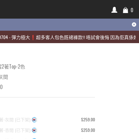
0
0
彈力極大❗️超多客人包色既裙褲款‼️ 唔試會後悔 因為佢真係好靚🫶🏻
彈力極大❗️超多客人包色既裙褲款‼️ 唔試會後悔 因為佢真係好靚🫶🏻
著Top-2色
-灰間
00
2著-灰間
(
已下架
)
$259.00
2著-杏間
(
已下架
)
$259.00