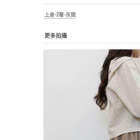
上身-2著-灰間
更多拍攝