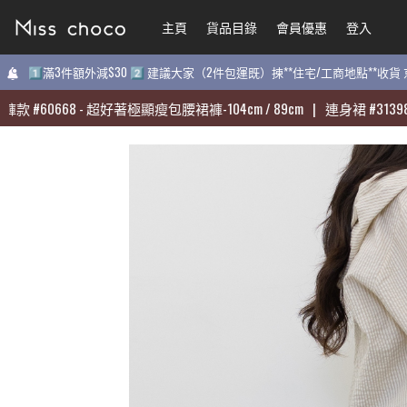
主頁
主頁
貨品目錄
貨品目錄
會員優惠
會員優惠
登入
登入
1️⃣滿3件額外減$30 2️⃣ 建議大家（2件包運既）揀**住宅/工商地點**收
1️⃣滿3件額外減$30 2️⃣ 建議大家（2件包運既）揀**住宅/工商地點**收
#
#
60668
60668
-
-
超好著極顯瘦包腰裙褲-104cm / 89cm
超好著極顯瘦包腰裙褲-104cm / 89cm
|
|
連身裙
連身裙
#
#
31398
31398
-
-
質
質