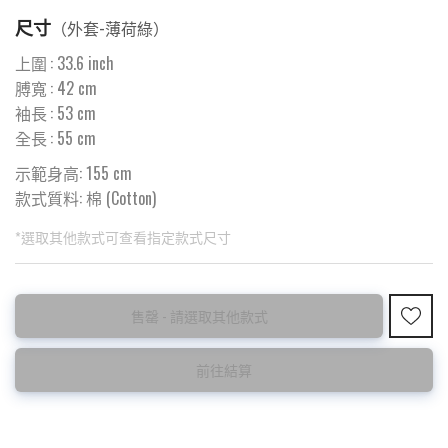
尺寸
（
外套-薄荷綠
）
上圍
:
33.6
inch
膊寬
:
42
cm
袖長
:
53
cm
全長
:
55
cm
示範身高: 155 cm
款式質料:
棉 (Cotton)
*選取其他款式可查看指定款式尺寸
此為預購品
此為減價貨品
售罄 - 請選取其他款式
<預購款>因為韓國東大門8月暑假關係， 預購款會於8月18日
特價品不設退換，購買前請先確認所列出的尺碼是否合適。
後才陸續返貨⚠️
前往結算