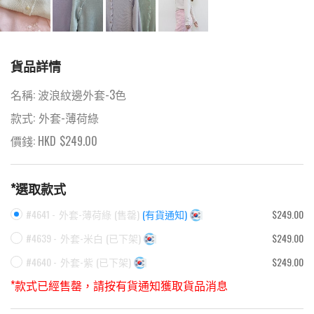
貨品詳情
名稱:
波浪紋邊外套-3色
款式:
外套-薄荷綠
價錢: HKD
$
249.00
*選取款式
#4641 -
外套-薄荷綠
(
售罄
)
(有貨通知)
$249.00
#4639 -
外套-米白
(
已下架
)
$249.00
#4640 -
外套-紫
(
已下架
)
$249.00
*款式已經售罄，請按有貨通知獲取貨品消息