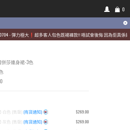
0
0
彈力極大❗️超多客人包色既裙褲款‼️ 唔試會後悔 因為佢真係好靚🫶🏻
彈力極大❗️超多客人包色既裙褲款‼️ 唔試會後悔 因為佢真係好靚🫶🏻
併莎連身裙-3色
色
00
-白色
(
售罄
)
(有貨通知)
$269.00
-灰色
(
售罄
)
(有貨通知)
$269.00