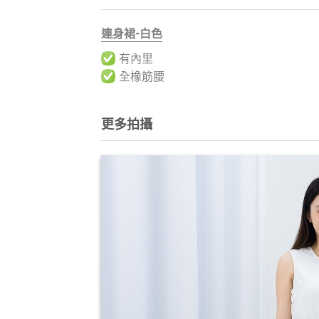
連身裙-白色
有內里
全橡筋腰
更多拍攝