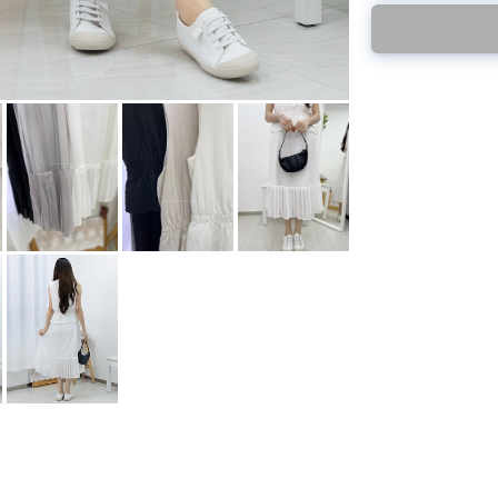
後才陸續返貨⚠️