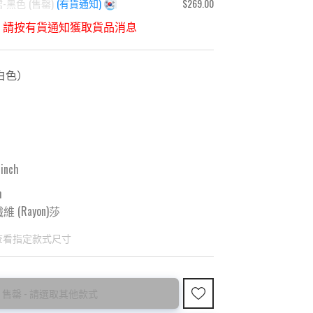
-黑色
(
售罄
)
(有貨通知)
$269.00
，請按有貨通知獲取貨品消息
白色
）
 inch
m
 (Rayon)莎
查看指定款式尺寸
售罄 - 請選取其他款式
國東大門8月暑假關係， 預購款會於8月18日
購買前請先確認所列出的尺碼是否合適。