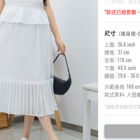
#31404 -
連身裙
*款式已經售罄
尺寸
（
連身裙-
上圍
:
36.8
inch
膊寬
:
37
cm
全長
:
118
cm
下圍
:
48.0
inch
腰圍
:
29.6
- 36.0
示範身高: 168 c
款式質料:
人造纖維
*選取其他款式可
此為預購品
此為減價貨品
<預購款>因為韓
特價品不設退換，