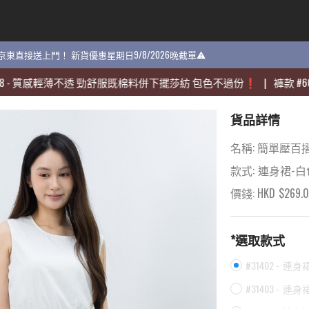
貨 京東直接送上門！ 新貨優惠星期日9/8/2026晚截單⚠️
貨 京東直接送上門！ 新貨優惠星期日9/8/2026晚截單⚠️
感輕薄不透 勁舒服既棉料併下擺莎紡 包色不過份❗️
感輕薄不透 勁舒服既棉料併下擺莎紡 包色不過份❗️
|
|
褲款
褲款
#
#
60704
60704
-
-
貨品詳情
名稱:
簡單壓百摺
款式:
連身裙-白
價錢: HKD
$
269.
*選取款式
#31402 -
連身裙
#31403 -
連身裙