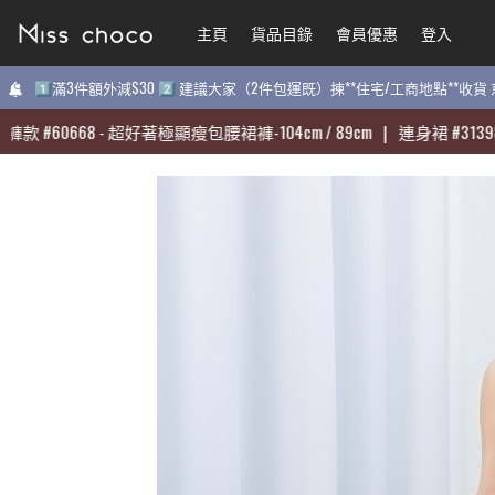
主頁
主頁
貨品目錄
貨品目錄
會員優惠
會員優惠
登入
登入
1️⃣滿3件額外減$30 2️⃣ 建議大家（2件包運既）揀**住宅/工商地點**收
1️⃣滿3件額外減$30 2️⃣ 建議大家（2件包運既）揀**住宅/工商地點**收
#
#
60668
60668
-
-
超好著極顯瘦包腰裙褲-104cm / 89cm
超好著極顯瘦包腰裙褲-104cm / 89cm
|
|
連身裙
連身裙
#
#
31398
31398
-
-
質
質