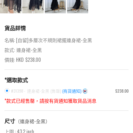
貨品詳情
名稱:
[自留]多層次不規則裙擺連身裙-全黑
款式:
連身裙-全黑
價錢: HKD
$
238.00
*選取款式
#31398 -
連身裙-全黑
(
售罄
)
(有貨通知)
$238.00
*款式已經售罄，請按有貨通知獲取貨品消息
尺寸
（
連身裙-全黑
）
上圍
:
43.2
inch