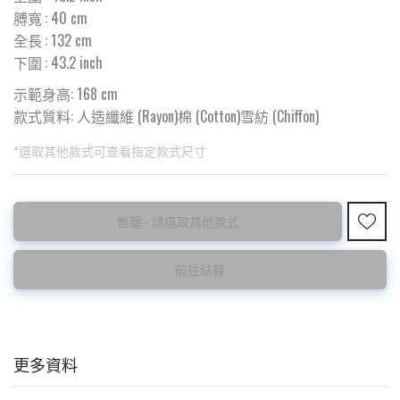
膊寬
:
40
cm
全長
:
132
cm
下圍
:
43.2
inch
示範身高: 168 cm
款式質料:
人造纖維 (Rayon)棉 (Cotton)雪紡 (Chiffon)
*選取其他款式可查看指定款式尺寸
此為預購品
此為減價貨品
售罄 - 請選取其他款式
<預購款>因為韓國東大門8月暑假關係， 預購款會於8月18日
特價品不設退換，購買前請先確認所列出的尺碼是否合適。
後才陸續返貨⚠️
前往結算
更多資料