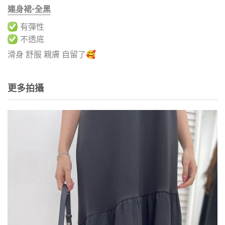
連身裙-全黑
有彈性
不透底
滑身 舒服 親膚 自留了🥰
更多拍攝