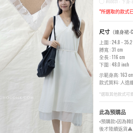
#60031 -
下身-褲
*所選取的款式
尺寸
（
連身裙-C
上圍
:
24.8
- 35.2
膊寬
:
31
cm
全長
:
116
cm
下圍
:
48.0
inch
示範身高: 163 c
款式質料:
人造纖維
*選取其他款式可
此為預購品
<預購款>因為韓
後才陸續返貨⚠️