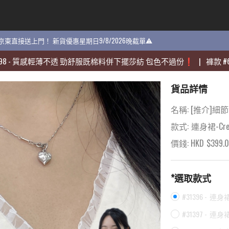
貨 京東直接送上門！ 新貨優惠星期日9/8/2026晚截單⚠️
貨 京東直接送上門！ 新貨優惠星期日9/8/2026晚截單⚠️
感輕薄不透 勁舒服既棉料併下擺莎紡 包色不過份❗️
感輕薄不透 勁舒服既棉料併下擺莎紡 包色不過份❗️
|
|
褲款
褲款
#
#
60704
60704
貨品詳情
名稱:
[推介]細
款式:
連身裙-Cre
價錢: HKD
$
399.
*選取款式
#31396 -
連身裙-
#31397 -
連身裙-