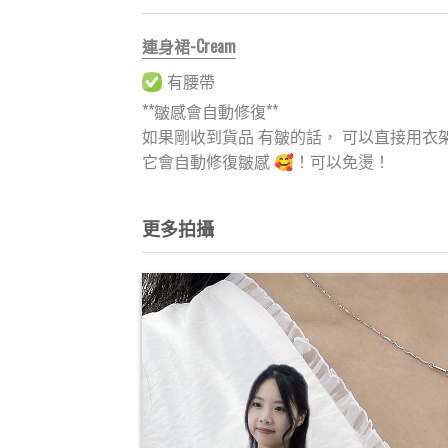
連身裙-Cream
有腰帶
**皺感會自動修復**
如果剛收到貨品 有皺的話， 可以直接用衣
它會自動修復皺感 🥰！可以免燙！
更多拍攝