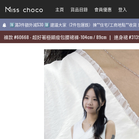
主頁
主頁
貨品目錄
貨品目錄
會員優惠
會員優惠
登入
登入
1️⃣滿3件額外減$30 2️⃣ 建議大家（2件包運既）揀**住宅/工商地點**收
1️⃣滿3件額外減$30 2️⃣ 建議大家（2件包運既）揀**住宅/工商地點**收
#
#
60668
60668
-
-
超好著極顯瘦包腰裙褲-104cm / 89cm
超好著極顯瘦包腰裙褲-104cm / 89cm
|
|
連身裙
連身裙
#
#
31398
31398
-
-
質
質