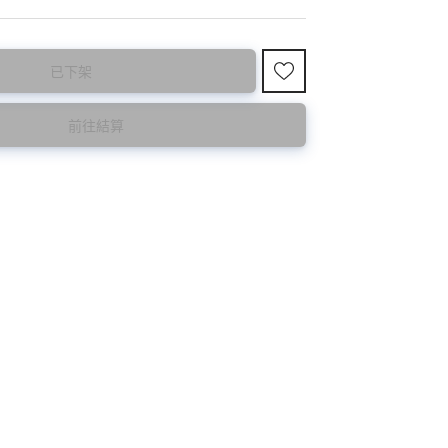
已下架
購買前請先確認所列出的尺碼是否合適。
前往結算