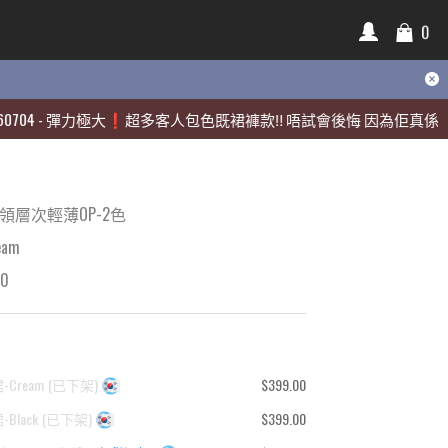
0
0
-
-
彈力極大❗️超多客人包色既裙褲款‼️ 唔試會後悔 因為佢真係好靚🫶🏻
彈力極大❗️超多客人包色既裙褲款‼️ 唔試會後悔 因為佢真係好靚🫶🏻
節領層次輕薄OP-2色
am
00
Cream
(
已下架
)
$399.00
Black
(
已下架
)
$399.00