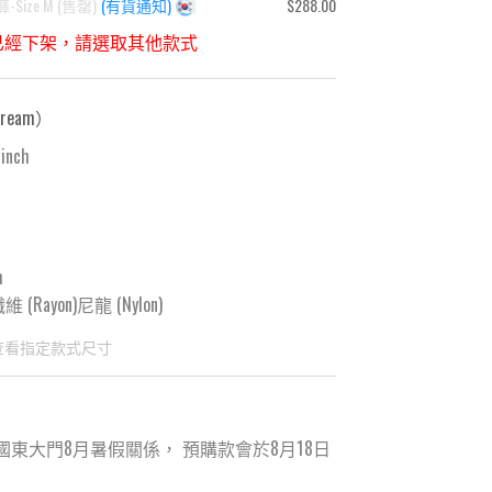
-Size M
(
售罄
)
(有貨通知)
$288.00
已經下架，請選取其他款式
ream
）
 inch
m
 (Rayon)尼龍 (Nylon)
查看指定款式尺寸
國東大門8月暑假關係， 預購款會於8月18日