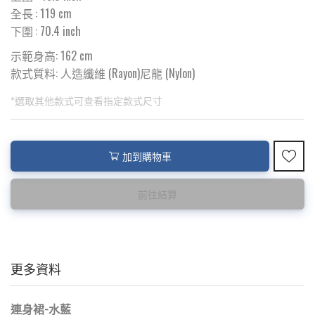
全長
:
119
cm
下圍
:
70.4
inch
示範身高: 162 cm
款式質料:
人造纖維 (Rayon)尼龍 (Nylon)
*選取其他款式可查看指定款式尺寸
此為預購品
此為減價貨品
加到購物車
<預購款>因為韓國東大門8月暑假關係， 預購款會於8月18日
特價品不設退換，購買前請先確認所列出的尺碼是否合適。
後才陸續返貨⚠️
前往結算
更多資料
連身裙-水藍