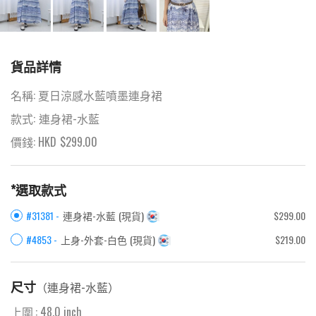
貨品詳情
名稱:
夏日涼感水藍噴墨連身裙
款式:
連身裙-水藍
價錢: HKD
$
299.00
*選取款式
#31381 -
連身裙-水藍
(
現貨
)
$299.00
#4853 -
上身-外套-白色
(
現貨
)
$219.00
尺寸
（
連身裙-水藍
）
上圍
:
48.0
inch