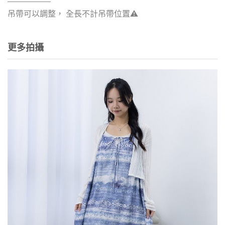
吊帶可以調整， 全長不計吊帶位置⚠️
更多拍攝