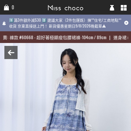
0
0
0
1️⃣滿3件額外減$30 2️⃣ 建議大家（2件包運既）揀**住宅/工商地點**
1️⃣滿3件額外減$30 2️⃣ 建議大家（2件包運既）揀**住宅/工商地點**
1️⃣滿3件額外減$30 2️⃣ 建議大家（2件包運既）揀**住宅/工商地點
收貨 京東直接送上門！ 新貨優惠星期日9/8/2026晚截單⚠️
收貨 京東直接送上門！ 新貨優惠星期日9/8/2026晚截單⚠️
9/8/2026晚截單⚠️
賣:
賣:
褲款
褲款
#
#
60668
60668
-
-
超好著極顯瘦包腰裙褲-104cm / 89cm
超好著極顯瘦包腰裙褲-104cm / 89cm
|
|
連身裙
連身裙
#
#
31
31
近期最熱賣:
褲款
#
60668
-
超好著極顯瘦包腰裙褲-104cm / 89cm
|
連