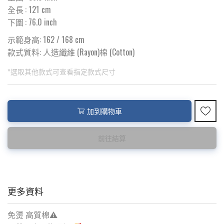
全長
:
121
cm
下圍
:
76.0
inch
示範身高: 162 / 168 cm
款式質料:
人造纖維 (Rayon)棉 (Cotton)
*選取其他款式可查看指定款式尺寸
此為預購品
此為減價貨品
加到購物車
<預購款>因為韓國東大門8月暑假關係， 預購款會於8月18日
特價品不設退換，購買前請先確認所列出的尺碼是否合適。
後才陸續返貨⚠️
前往結算
更多資料
免燙 高質棉⚠️