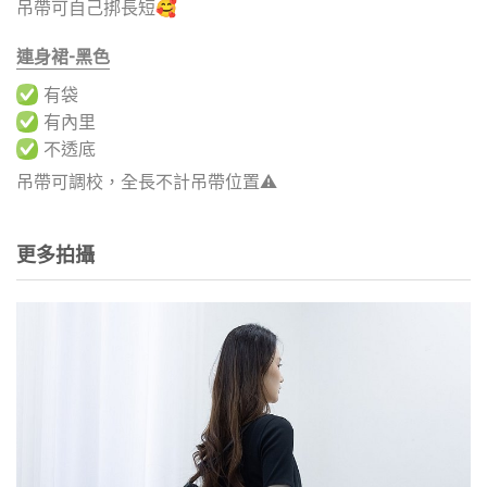
吊帶可自己挷長短🥰
連身裙-黑色
有袋
有內里
不透底
吊帶可調校，全長不計吊帶位置⚠️
更多拍攝