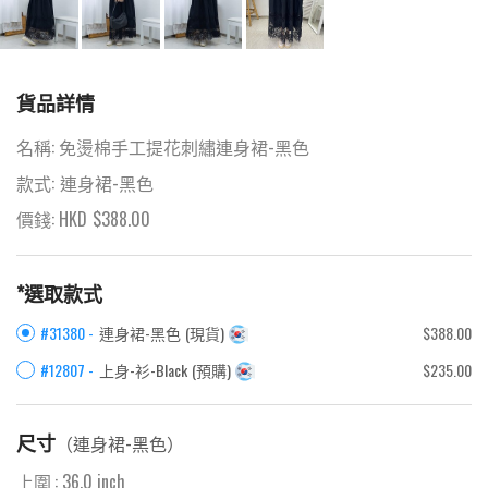
貨品詳情
名稱:
免燙棉手工提花刺繡連身裙-黑色
款式:
連身裙-黑色
價錢: HKD
$
388.00
*選取款式
#31380 -
連身裙-黑色
(
現貨
)
$388.00
#12807 -
上身-衫-Black
(
預購
)
$235.00
尺寸
（
連身裙-黑色
）
上圍
:
36.0
inch