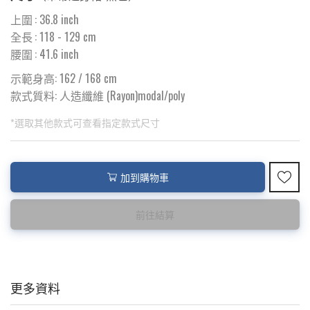
上圍
:
36.8
inch
全長
:
118
- 129 cm
腰圍
:
41.6
inch
示範身高: 162 / 168 cm
款式質料:
人造纖維 (Rayon)modal/poly
*選取其他款式可查看指定款式尺寸
此為預購品
此為減價貨品
加到購物車
<預購款>因為韓國東大門8月暑假關係， 預購款會於8月18日
特價品不設退換，購買前請先確認所列出的尺碼是否合適。
後才陸續返貨⚠️
前往結算
更多資料