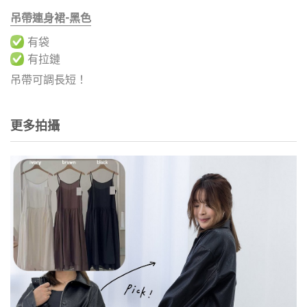
吊帶連身裙-黑色
有袋
有拉鏈
吊帶可調長短！
更多拍攝