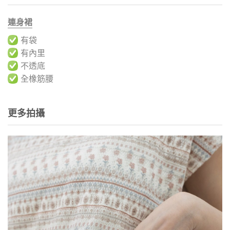
連身裙
有袋
有內里
不透底
全橡筋腰
更多拍攝