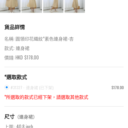
貨品詳情
名稱:
圓領印花織紋*素色連身裙-杏
款式:
連身裙
價錢: HKD
$
178.00
*選取款式
#31327 -
連身裙
(
已下架
)
$178.00
*所選取的款式已經下架，請選取其他款式
尺寸
（
連身裙
）
上圍
:
40.8
inch