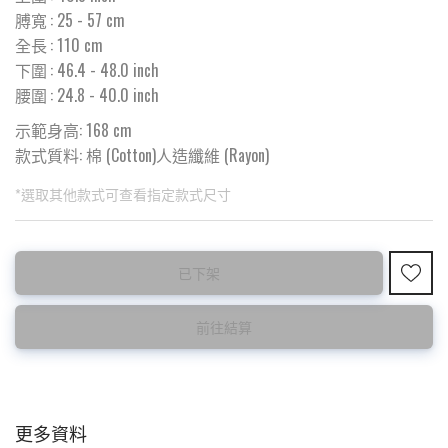
膊寬
:
25
- 57 cm
全長
:
110
cm
下圍
:
46.4
- 48.0 inch
腰圍
:
24.8
- 40.0 inch
示範身高: 168 cm
款式質料:
棉 (Cotton)人造纖維 (Rayon)
*選取其他款式可查看指定款式尺寸
此為預購品
此為減價貨品
已下架
預購10~15天到貨 ⚠️
特價品不設退換，購買前請先確認所列出的尺碼是否合適。
前往結算
更多資料