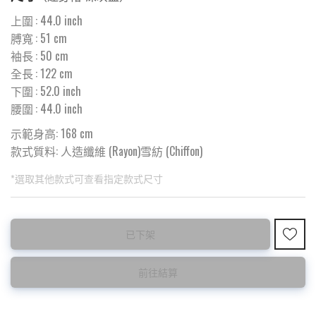
上圍
:
44.0
inch
膊寬
:
51
cm
袖長
:
50
cm
全長
:
122
cm
下圍
:
52.0
inch
腰圍
:
44.0
inch
示範身高: 168 cm
款式質料:
人造纖維 (Rayon)雪紡 (Chiffon)
*選取其他款式可查看指定款式尺寸
此為預購品
此為減價貨品
已下架
<預購款>因為韓國東大門8月暑假關係， 預購款會於8月18日
特價品不設退換，購買前請先確認所列出的尺碼是否合適。
後才陸續返貨⚠️
前往結算