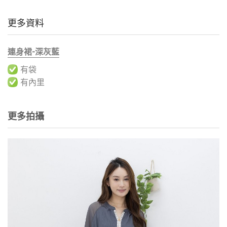
更多資料
連身裙-深灰藍
有袋
有內里
更多拍攝