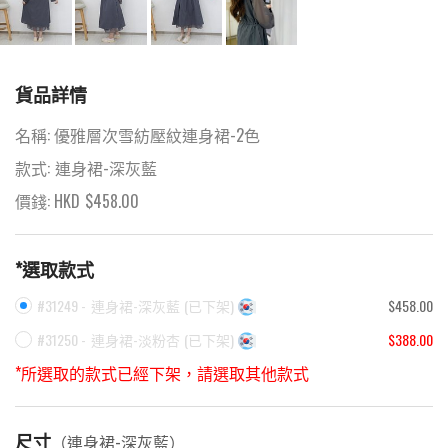
貨品詳情
名稱:
優雅層次雪紡壓紋連身裙-2色
款式:
連身裙-深灰藍
價錢: HKD
$
458.00
*選取款式
#31249 -
連身裙-深灰藍
(
已下架
)
$458.00
#31250 -
連身裙-淡粉杏
(
已下架
)
$388.00
*所選取的款式已經下架，請選取其他款式
尺寸
（
連身裙-深灰藍
）