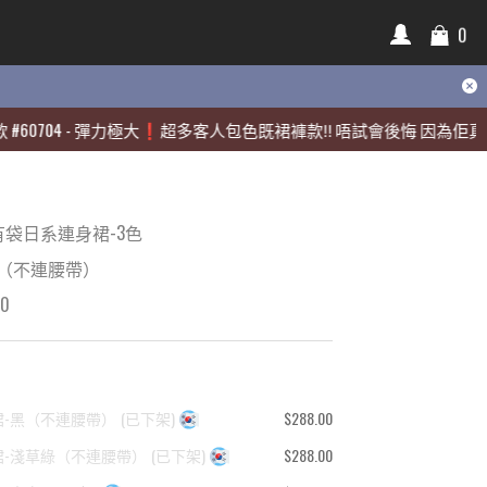
0
0
704
704
-
-
彈力極大❗️超多客人包色既裙褲款‼️ 唔試會後悔 因為佢真係好靚🫶
彈力極大❗️超多客人包色既裙褲款‼️ 唔試會後悔 因為佢真係好靚🫶
袋日系連身裙-3色
黑（不連腰帶）
00
裙-黑（不連腰帶）
(
已下架
)
$288.00
裙-淺草綠（不連腰帶）
(
已下架
)
$288.00