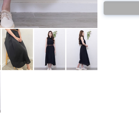
後才陸續返貨⚠️