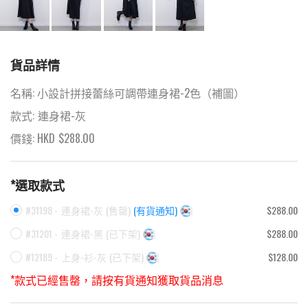
貨品詳情
名稱:
小設計拼接蕾絲可調帶連身裙-2色（補圖）
款式:
連身裙-灰
價錢: HKD
$
288.00
*選取款式
#31198 -
連身裙-灰
(
售罄
)
(有貨通知)
$288.00
#31201 -
連身裙-黑
(
已下架
)
$288.00
#12189 -
上身-衫-灰
(
已下架
)
$128.00
*款式已經售罄，請按有貨通知獲取貨品消息