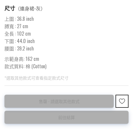
尺寸
（
連身裙-灰
）
上圍
:
36.8
inch
膊寬
:
27
cm
全長
:
102
cm
下圍
:
44.0
inch
腰圍
:
39.2
inch
示範身高: 162 cm
款式質料:
棉 (Cotton)
*選取其他款式可查看指定款式尺寸
此為預購品
此為減價貨品
售罄 - 請選取其他款式
<預購款>因為韓國東大門8月暑假關係， 預購款會於8月18日
特價品不設退換，購買前請先確認所列出的尺碼是否合適。
後才陸續返貨⚠️
前往結算