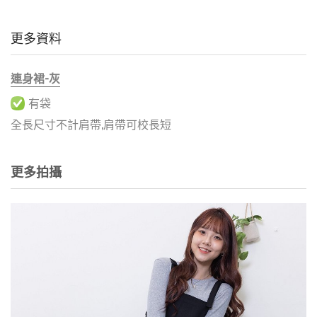
更多資料
連身裙-灰
有袋
全長尺寸不計肩帶,肩帶可校長短
更多拍攝