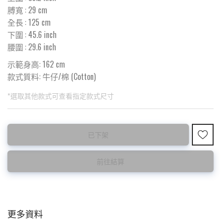
膊寬
:
29
cm
全長
:
125
cm
下圍
:
45.6
inch
腰圍
:
29.6
inch
示範身高: 162 cm
款式質料:
牛仔/棉 (Cotton)
*選取其他款式可查看指定款式尺寸
此為預購品
此為減價貨品
已下架
預購10~15天到貨 ⚠️
特價品不設退換，購買前請先確認所列出的尺碼是否合適。
前往結算
更多資料