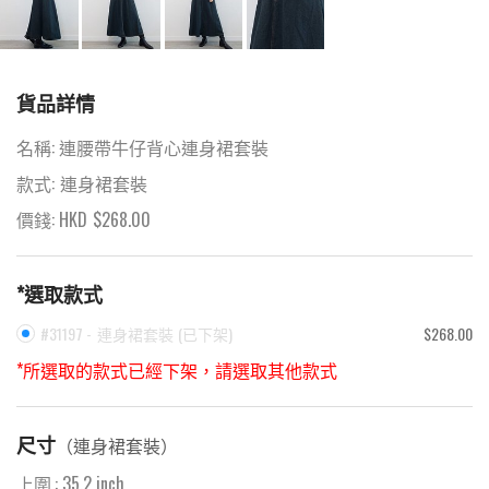
貨品詳情
名稱:
連腰帶牛仔背心連身裙套裝
款式:
連身裙套裝
價錢: HKD
$
268.00
*選取款式
#31197 -
連身裙套裝
(
已下架
)
$268.00
*所選取的款式已經下架，請選取其他款式
尺寸
（
連身裙套裝
）
上圍
:
35.2
inch