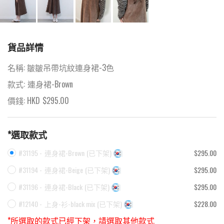
貨品詳情
名稱:
皺皺吊帶坑紋連身裙-3色
款式:
連身裙-Brown
價錢: HKD
$
295.00
*選取款式
#31195 -
連身裙-Brown
(
已下架
)
$295.00
#31194 -
連身裙-Beige
(
已下架
)
$295.00
#31196 -
連身裙-Black
(
已下架
)
$295.00
#12140 -
上身-衫-black mix
(
已下架
)
$228.00
*所選取的款式已經下架，請選取其他款式