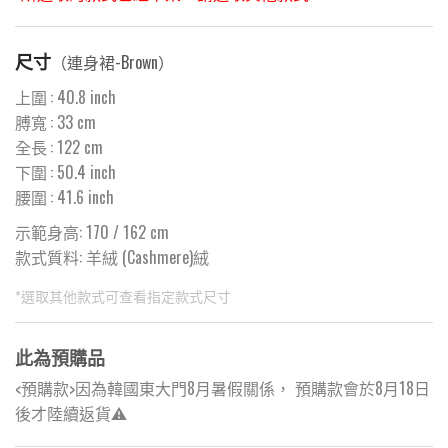
尺寸
（
連身裙-Brown
）
上圍
:
40.8
inch
膊寬
:
33
cm
全長
:
122
cm
下圍
:
50.4
inch
腰圍
:
41.6
inch
示範身高: 170 / 162 cm
款式質料:
羊絨 (Cashmere)絨
*選取其他款式可查看指定款式尺寸
此為預購品
<預購款>因為韓國東大門8月暑假關係， 預購款會於8月18日
後才陸續返貨⚠️