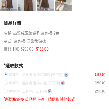
貨品詳情
名稱:
高質感混染系列連身裙-2色
款式:
連身裙-混染焦糖棕
價錢: HKD
$
299.00
$188.00
*選取款式
#31175 -
連身裙-混染焦糖棕
(
已下架
)
$188.00
#31174 -
連身裙-混染灰黑
(
已下架
)
$299.00
#12050 -
上身-衫
(
已下架
)
$238.00
*所選取的款式已經下架，請選取其他款式