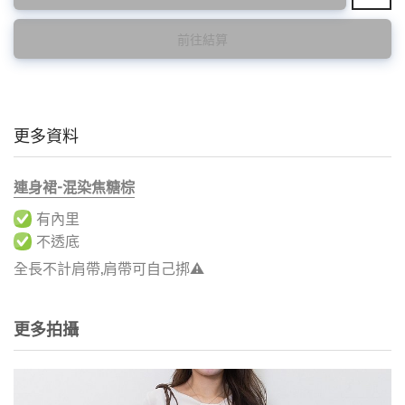
前往結算
更多資料
連身裙-混染焦糖棕
有內里
不透底
全長不計肩帶,肩帶可自己挷⚠️
更多拍攝