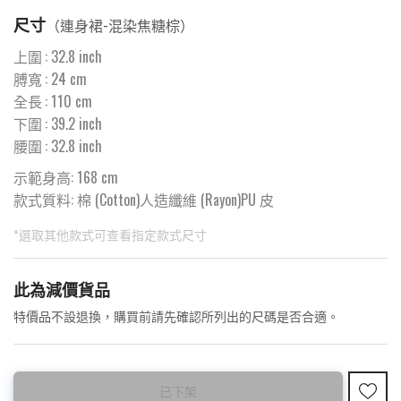
尺寸
（
連身裙-混染焦糖棕
）
上圍
:
32.8
inch
膊寬
:
24
cm
全長
:
110
cm
下圍
:
39.2
inch
腰圍
:
32.8
inch
示範身高: 168 cm
款式質料:
棉 (Cotton)人造纖維 (Rayon)PU 皮
*選取其他款式可查看指定款式尺寸
此為預購品
此為減價貨品
<預購款>因為韓國東大門8月暑假關係， 預購款會於8月18日
特價品不設退換，購買前請先確認所列出的尺碼是否合適。
後才陸續返貨⚠️
已下架