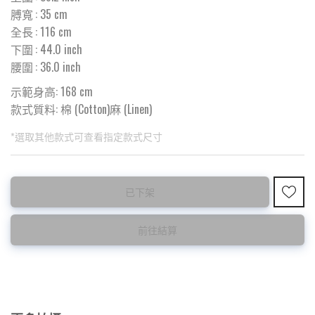
膊寬
:
35
cm
全長
:
116
cm
下圍
:
44.0
inch
腰圍
:
36.0
inch
示範身高: 168 cm
款式質料:
棉 (Cotton)麻 (Linen)
*選取其他款式可查看指定款式尺寸
此為預購品
此為減價貨品
已下架
預購10~15天到貨 ⚠️
特價品不設退換，購買前請先確認所列出的尺碼是否合適。
前往結算