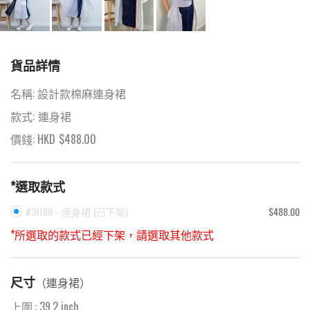
貨品詳情
名稱:
設計款棉麻連身裙
款式:
連身裙
價錢: HKD
$
488.00
*選取款式
#31160 -
連身裙
(
已下架
)
$488.00
*所選取的款式已經下架，請選取其他款式
尺寸
（
連身裙
）
上圍
:
39.2
inch