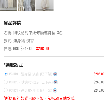
貨品詳情
名稱:
細紋簡約束繩修腰連身裙-3色
款式:
連身裙-淡杏
價錢: HKD
$
249.00
$208.00
*選取款式
#31119 -
連身裙-淡杏
(
已下架
)
$208.00
#31120 -
連身裙-淡灰
(
已下架
)
$249.00
#31121 -
連身裙-淡卡
(
已下架
)
$249.00
*所選取的款式已經下架，請選取其他款式