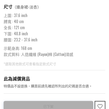
尺寸
（
連身裙-淡杏
）
上圍
:
37.6
inch
膊寬
:
40
cm
全長
:
121
cm
下圍
:
48.8
inch
腰圍
:
23.2
- 37.6 inch
示範身高: 168 cm
款式質料:
人造纖維 (Rayon)棉 (Cotton)滑感
*選取其他款式可查看指定款式尺寸
此為預購品
此為減價貨品
<預購款>因為韓國東大門8月暑假關係， 預購款會於8月18日
特價品不設退換，購買前請先確認所列出的尺碼是否合適。
後才陸續返貨⚠️
已下架