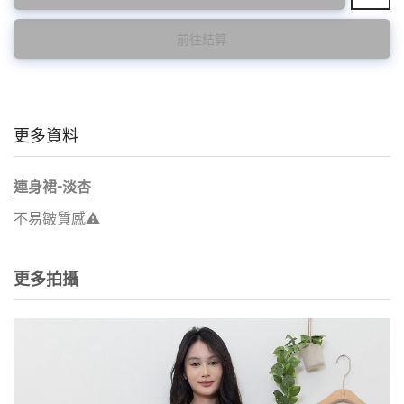
前往結算
更多資料
連身裙-淡杏
不易皺質感⚠️
更多拍攝