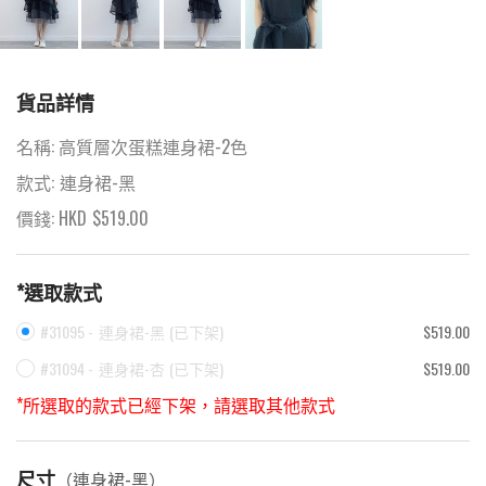
貨品詳情
名稱:
高質層次蛋糕連身裙-2色
款式:
連身裙-黑
價錢: HKD
$
519.00
*選取款式
#31095 -
連身裙-黑
(
已下架
)
$519.00
#31094 -
連身裙-杏
(
已下架
)
$519.00
*所選取的款式已經下架，請選取其他款式
尺寸
（
連身裙-黑
）