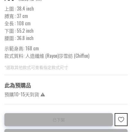
上圍
:
38.4
inch
膊寬
:
37
cm
全長
:
108
cm
下圍
:
55.2
inch
腰圍
:
36.8
inch
示範身高: 168 cm
款式質料:
人造纖維 (Rayon)莎雪紡 (Chiffon)
*選取其他款式可查看指定款式尺寸
此為預購品
預購10~15天到貨 ⚠️
此為減價貨品
已下架
特價品不設退換，購買前請先確認所列出的尺碼是否合適。