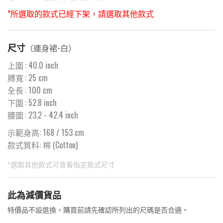
*所選取的款式已經下架，請選取其他款式
尺寸
（
連身裙-白
）
上圍
:
40.0
inch
膊寬
:
25
cm
全長
:
100
cm
下圍
:
52.8
inch
腰圍
:
23.2
- 42.4 inch
示範身高: 168 / 153 cm
款式質料:
棉 (Cotton)
*選取其他款式可查看指定款式尺寸
此為預購品
此為減價貨品
預購10~15天到貨 ⚠️
特價品不設退換，購買前請先確認所列出的尺碼是否合適。