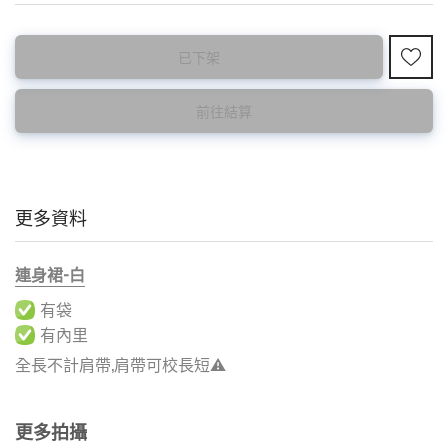
已下架
前往結算
更多資料
連身裙-白
有袋
有內里
全長不計肩帶,肩帶可校長短⚠️
更多拍攝