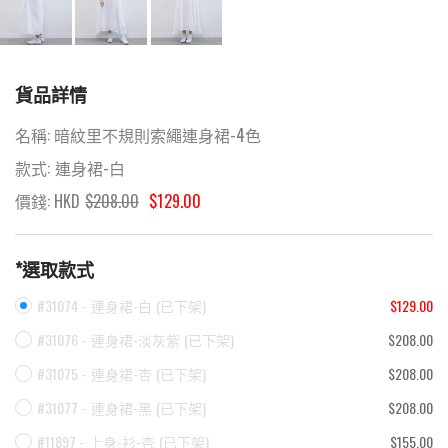
貨品詳情
名稱:
暗紋里不規則索繩連身裙-4色
款式:
連身裙-白
價錢: HKD
$
208.00
$129.00
*選取款式
#31074 -
連身裙-白
(
已下架
)
$129.00
#31076 -
連身裙-淡灰紫
(
已下架
)
$208.00
#31075 -
連身裙-杏
(
已下架
)
$208.00
#31077 -
連身裙-黑
(
已下架
)
$208.00
#11897 -
上身-衫-杏
(
已下架
)
$155.00