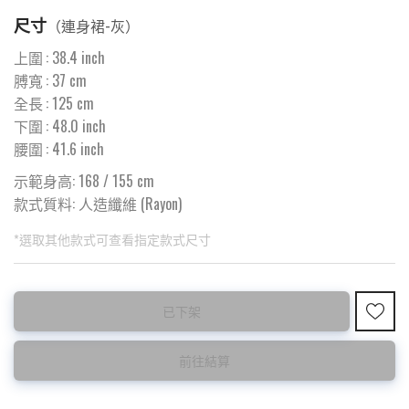
尺寸
（
連身裙-灰
）
上圍
:
38.4
inch
膊寬
:
37
cm
全長
:
125
cm
下圍
:
48.0
inch
腰圍
:
41.6
inch
示範身高: 168 / 155 cm
款式質料:
人造纖維 (Rayon)
*選取其他款式可查看指定款式尺寸
此為預購品
此為減價貨品
已下架
預購10~15天到貨 ⚠️
特價品不設退換，購買前請先確認所列出的尺碼是否合適。
前往結算