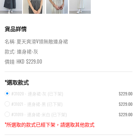
貨品詳情
名稱:
夏天爽滑V領無敵連身裙
款式:
連身裙-灰
價錢: HKD
$
229.00
*選取款式
#31020 -
連身裙-灰
(
已下架
)
$229.00
#31021 -
連身裙-黑
(
已下架
)
$229.00
#31019 -
連身裙-米白
(
已下架
)
$229.00
*所選取的款式已經下架，請選取其他款式