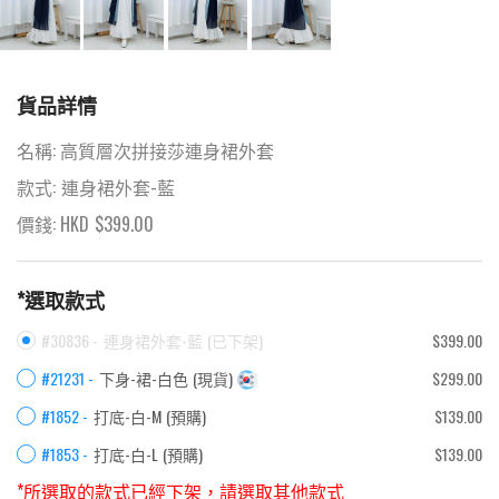
貨品詳情
名稱:
高質層次拼接莎連身裙外套
款式:
連身裙外套-藍
價錢: HKD
$
399.00
*選取款式
#30836 -
連身裙外套-藍
(
已下架
)
$399.00
#21231 -
下身-裙-白色
(
現貨
)
$299.00
#1852 -
打底-白-M
(
預購
)
$139.00
#1853 -
打底-白-L
(
預購
)
$139.00
*所選取的款式已經下架，請選取其他款式