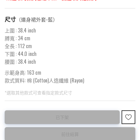
尺寸
（
連身裙外套-藍
）
上圍
:
38.4
inch
膊寬
:
34
cm
全長
:
112
cm
下圍
:
44.0
inch
腰圍
:
38.4
inch
示範身高: 163 cm
款式質料:
棉 (Cotton)人造纖維 (Rayon)
*選取其他款式可查看指定款式尺寸
此為預購品
此為減價貨品
已下架
預購10~15天到貨 ⚠️
特價品不設退換，購買前請先確認所列出的尺碼是否合適。
前往結算