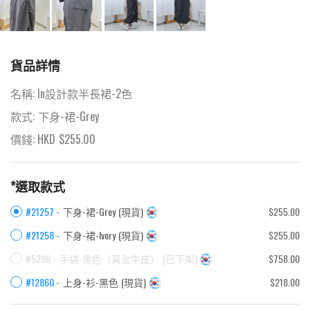
貨品詳情
名稱:
In設計款半長裙-2色
款式:
下身-裙-Grey
價錢: HKD
$
255.00
*選取款式
#21257 -
下身-裙-Grey
(
現貨
)
$255.00
#21258 -
下身-裙-Ivory
(
現貨
)
$255.00
#5296 -
手袋-黑色（真全牛皮）
(
已下架
)
$758.00
#12860 -
上身-衫-黑色
(
現貨
)
$218.00