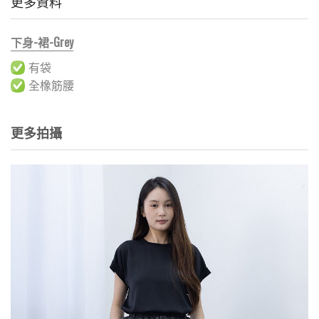
更多資料
下身-裙-Grey
有袋
全橡筋腰
更多拍攝