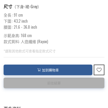
尺寸
（
下身-裙-Grey
）
全長
:
91
cm
下圍
:
43.2
inch
腰圍
:
21.6
- 36.8 inch
示範身高: 168 cm
款式質料:
人造纖維 (Rayon)
*選取其他款式可查看指定款式尺寸
此為預購品
此為減價貨品
加到購物車
<預購款>因為韓國東大門8月暑假關係， 預購款會於8月18日
特價品不設退換，購買前請先確認所列出的尺碼是否合適。
後才陸續返貨⚠️
前往結算