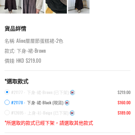
貨品詳情
名稱:
Aline層層節蛋糕裙-2色
款式:
下身-裙-Brown
價錢: HKD
$
219.00
*選取款式
#21177 -
下身-裙-Brown
(
已下架
)
$219.00
#21178 -
下身-裙-Black
(
現貨
)
$160.00
#12695 -
上身-衫-Beige
(
已下架
)
$189.00
*所選取的款式已經下架，請選取其他款式