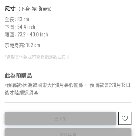
尺寸
（
下身-裙-Brown
）
全長
:
83
cm
下圍
:
54.4
inch
腰圍
:
23.2
- 40.0 inch
示範身高: 162 cm
*選取其他款式可查看指定款式尺寸
此為預購品
<預購款>因為韓國東大門8月暑假關係， 預購款會於8月18日
後才陸續返貨⚠️
此為減價貨品
已下架
特價品不設退換，購買前請先確認所列出的尺碼是否合適。
前往結算