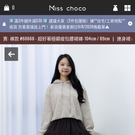
0
0
0
1️⃣滿3件額外減$30 2️⃣ 建議大家（2件包運既）揀**住宅/工商地點**
1️⃣滿3件額外減$30 2️⃣ 建議大家（2件包運既）揀**住宅/工商地點**
1️⃣滿3件額外減$30 2️⃣ 建議大家（2件包運既）揀**住宅/工商地點
收貨 京東直接送上門！ 新貨優惠星期日9/8/2026晚截單⚠️
收貨 京東直接送上門！ 新貨優惠星期日9/8/2026晚截單⚠️
9/8/2026晚截單⚠️
賣:
賣:
褲款
褲款
#
#
60668
60668
-
-
超好著極顯瘦包腰裙褲-104cm / 89cm
超好著極顯瘦包腰裙褲-104cm / 89cm
|
|
連身裙
連身裙
#
#
31
31
近期最熱賣:
褲款
#
60668
-
超好著極顯瘦包腰裙褲-104cm / 89cm
|
連