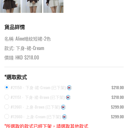
貨品詳情
名稱:
Aline暗紋短裙-2色
款式:
下身-裙-Cream
價錢: HKD
$
218.00
*選取款式
#21150 -
下身-裙-Cream
(
已下架
)
$218.00
#21151 -
下身-裙-Brown
(
已下架
)
$218.00
#12661 -
上身-Brown
(
已下架
)
$299.00
#12660 -
上身-Cream
(
已下架
)
$299.00
*所選取的款式已經下架，請選取其他款式