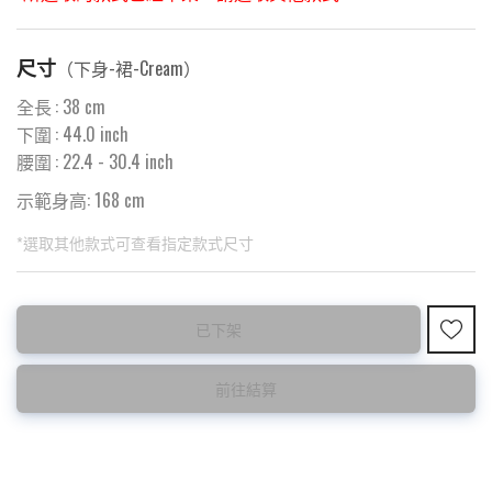
尺寸
（
下身-裙-Cream
）
全長
:
38
cm
下圍
:
44.0
inch
腰圍
:
22.4
- 30.4 inch
示範身高: 168 cm
*選取其他款式可查看指定款式尺寸
此為預購品
此為減價貨品
已下架
<預購款>因為韓國東大門8月暑假關係， 預購款會於8月18日
特價品不設退換，購買前請先確認所列出的尺碼是否合適。
後才陸續返貨⚠️
前往結算