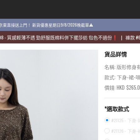
貨 京東直接送上門！ 新貨優惠星期日9/8/2026晚截單⚠️
貨 京東直接送上門！ 新貨優惠星期日9/8/2026晚截單⚠️
感輕薄不透 勁舒服既棉料併下擺莎紡 包色不過份❗️
感輕薄不透 勁舒服既棉料併下擺莎紡 包色不過份❗️
|
|
褲款
褲款
#
#
60704
60704
貨品詳情
名稱:
版形修身
款式:
下身-裙-
價錢: HKD
$
265.
*選取款式
#21125 -
下身-
#21126 -
下身-