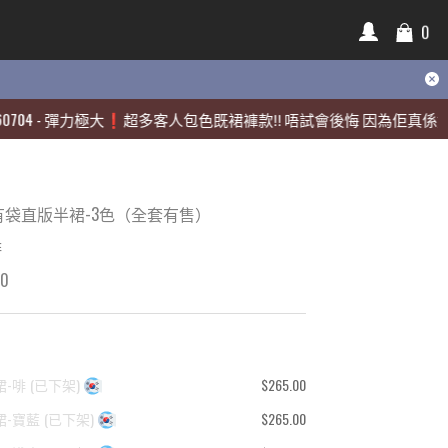
0
0
-
-
彈力極大❗️超多客人包色既裙褲款‼️ 唔試會後悔 因為佢真係好靚🫶🏻
彈力極大❗️超多客人包色既裙褲款‼️ 唔試會後悔 因為佢真係好靚🫶🏻
有袋直版半裙-3色（全套有售）
啡
00
裙-啡
(
已下架
)
$265.00
裙-寶藍
(
已下架
)
$265.00