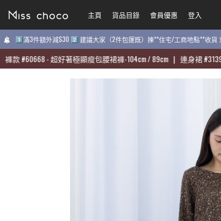
主頁
主頁
貨品目錄
貨品目錄
會員優惠
會員優惠
登入
登入
1️⃣滿3件額外減$30 2️⃣ 建議大家（2件包運既）揀**住宅/工商地點**收
1️⃣滿3件額外減$30 2️⃣ 建議大家（2件包運既）揀**住宅/工商地點**收
款
款
#
#
60668
60668
-
-
超好著極顯瘦包腰裙褲-104cm / 89cm
超好著極顯瘦包腰裙褲-104cm / 89cm
|
|
連身裙
連身裙
#
#
31398
31398
-
-
質
質