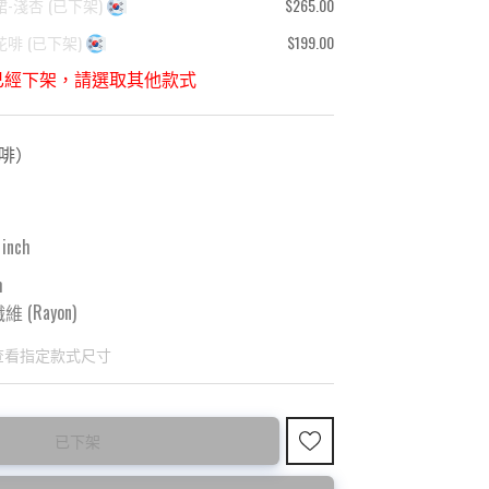
裙-淺杏
(
已下架
)
$265.00
花啡
(
已下架
)
$199.00
已經下架，請選取其他款式
-啡
）
 inch
m
 (Rayon)
查看指定款式尺寸
已下架
國東大門8月暑假關係， 預購款會於8月18日
購買前請先確認所列出的尺碼是否合適。