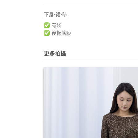
下身-裙-啡
有袋
後橡筋腰
更多拍攝