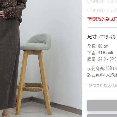
#21124 -
下身-
#12614 -
上身-
*所選取的款式
尺寸
（
下身-裙
全長
:
86
cm
下圍
:
41.6
inch
腰圍
:
24.0
- 32.8
示範身高: 168 c
款式質料:
人造纖維
*選取其他款式可
此為預購品
此為減價貨品
<預購款>因為韓
特價品不設退換，
後才陸續返貨⚠️